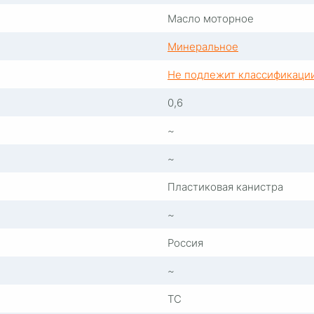
Масло моторное
Минеральное
Не подлежит классификаци
0,6
~
~
Пластиковая канистра
~
Россия
~
TC