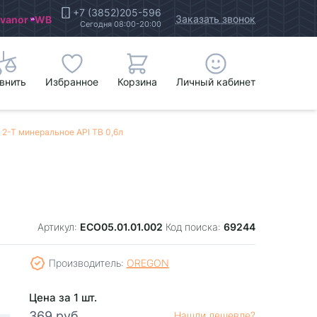
+7 (3852)205-596
Заказать звонок
Ivanor
WB
Сегодня 08:00-20:00
внить
Избранное
Корзина
Личный кабинет
2-Т минеральное API TB 0,6л
ЕСО05.01.01.002
69244
Артикул:
Код поиска:
Производитель:
OREGON
Цена за 1 шт.
369 руб.
Нашли дешевле?