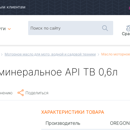
ым клиентам
уги
Сра
Моторное масло для мото, водной и садовой техники
Масло моторное 
минеральное API TB 0,6л
внению
Поделиться
ХАРАКТЕРИСТИКИ ТОВАРА
Производитель
OREGON