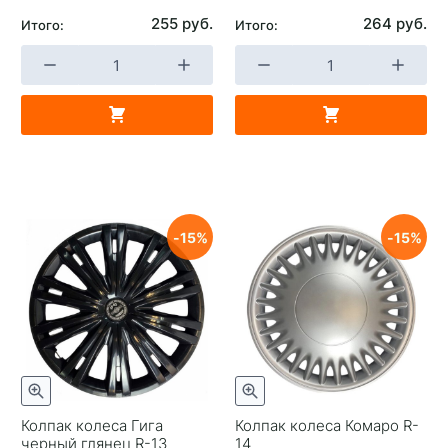
255 руб.
264 руб.
Итого:
Итого:
15
15
Колпак колеса Гига
Колпак колеса Комаро R-
черный глянец R-13
14