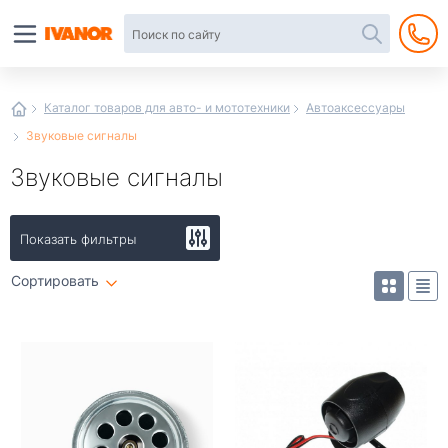
Автотовары
в
интернет-
магазине
Иванор
Каталог товаров для авто- и мототехники
Автоаксессуары
Звуковые сигналы
Звуковые сигналы
Показать фильтры
Сортировать