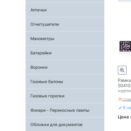
Аптечки
Огнетушители
Манометры
Батарейки
Воронки
Рамка
Газовые балоны
S0410
надпи
полир
Газовые горелки
Срав
В н
Фонари - Переносные лампы
Цена 
Обложки для документов