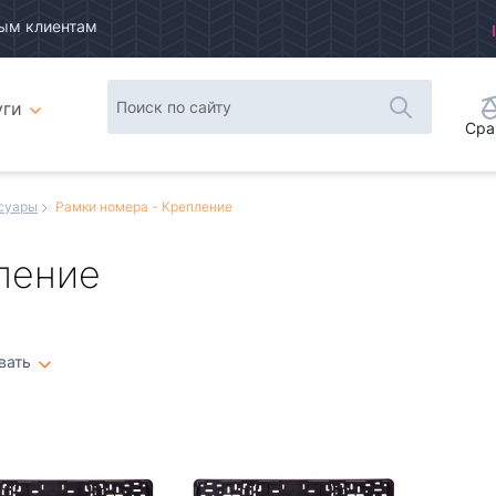
ым клиентам
уги
Сра
суары
Рамки номера - Крепление
ление
вать
Плитка
Список