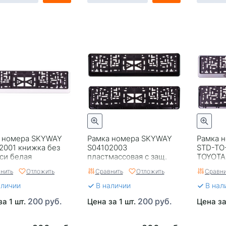
 номера SKYWAY
Рамка номера SKYWAY
Рамка н
2001 книжка без
S04102003
STD-TO
си белая
пластмассовая с защ.
TOYOTA
ованная
черная, без надписи
нить
Отложить
Сравнить
Отложить
Сравни
аличии
В наличии
В нал
200 руб.
200 руб.
за 1 шт.
Цена за 1 шт.
Цена за