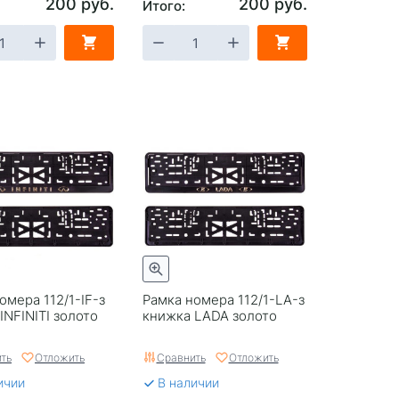
200 руб.
200 руб.
Итого:
омера 112/1-IF-з
Рамка номера 112/1-LA-з
INFINITI золото
книжка LADA золото
ть
Отложить
Сравнить
Отложить
ичии
В наличии