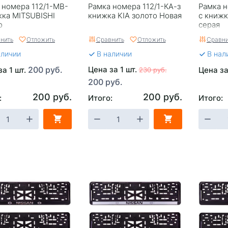
 номера 112/1-MB-
Рамка номера 112/1-КА-з
Рамка н
жка MITSUBISHI
книжка KIA золото Новая
с книжк
о
серая
нить
Отложить
Сравнить
Отложить
Сравни
аличии
В наличии
В нал
200 руб.
Цена за 1 шт.
за 1 шт.
Цена за
230 руб.
200 руб.
200 руб.
200 руб.
:
Итого:
Итого: