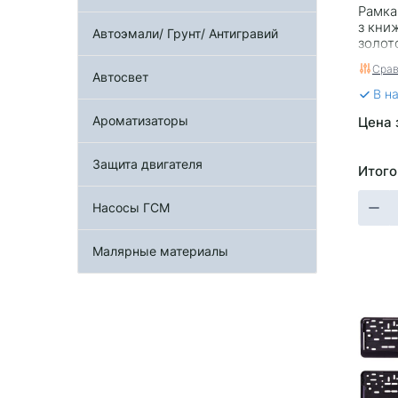
Рамка
з кни
Автоэмали/ Грунт/ Антигравий
золот
Срав
Автосвет
В н
Ароматизаторы
Цена 
Защита двигателя
Итого
Насосы ГСМ
Малярные материалы