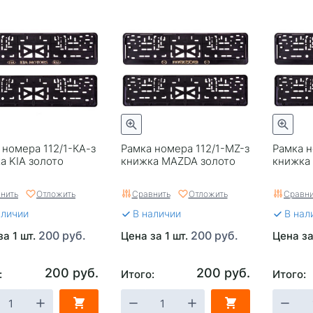
 номера 112/1-КА-з
Рамка номера 112/1-MZ-з
Рамка н
а KIA золото
книжка MAZDA золото
книжка 
нить
Отложить
Сравнить
Отложить
Сравни
аличии
В наличии
В нал
200 руб.
200 руб.
за 1 шт.
Цена за 1 шт.
Цена за
200 руб.
200 руб.
:
Итого:
Итого: