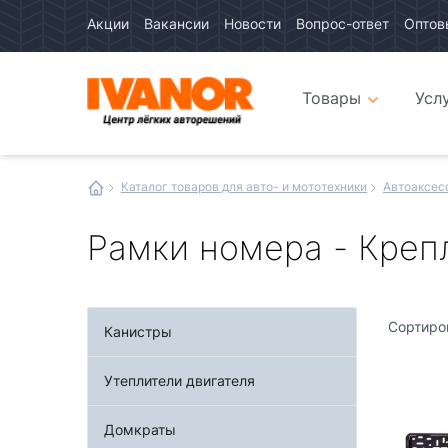
Акции
Вакансии
Новости
Вопрос-ответ
Оптов
Авто
каталог
Авто
интернет
Товары
Усл
магазин
Иванор
Каталог товаров для авто- и мототехники
Автоаксес
Рамки номера - Креп
Сортиро
Канистры
Утеплители двигателя
Домкраты