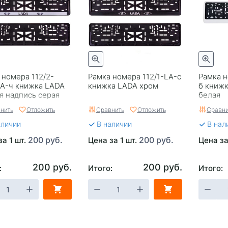
 номера 112/2-
Рамка номера 112/1-LA-с
Рамка н
A-ч книжка LADA
книжка LADA хром
б книжк
я надпись серая
белая
нить
Отложить
Сравнить
Отложить
Сравни
аличии
В наличии
В нал
200 руб.
200 руб.
за 1 шт.
Цена за 1 шт.
Цена за
200 руб.
200 руб.
:
Итого:
Итого: