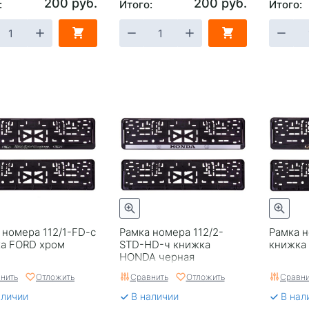
200 руб.
200 руб.
:
Итого:
Итого:
 номера 112/1-FD-c
Рамка номера 112/2-
Рамка н
а FORD хром
STD-HD-ч книжка
книжка 
HONDA черная
нить
Отложить
Сравнить
Отложить
Сравни
аличии
В наличии
В нал