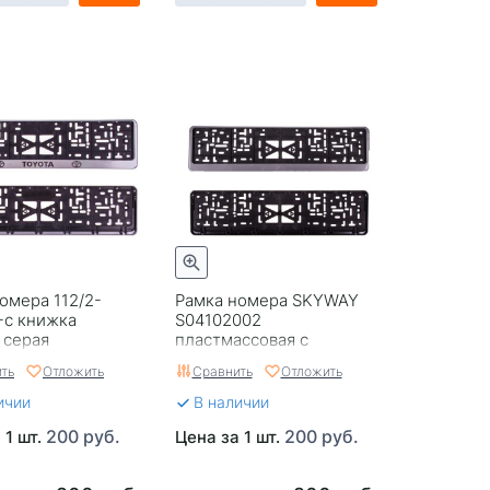
омера 112/2-
Рамка номера SKYWAY
-с книжка
S04102002
 серая
пластмассовая с
защёлкой (без надписи)
ть
Отложить
Сравнить
Отложить
серая
ичии
В наличии
200 руб.
200 руб.
 1 шт.
Цена за 1 шт.