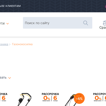
ым клиентам
уги
Сра
ехника
Газонокосилка
вать
Плитка
Список
4