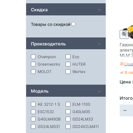
Скидка
Товары со скидкой
Производитель
Газон
элект
MLM 3
Champion
Eco
32 см,
Срав
Greenworks
HUTER
траво
MOLOT
Wortex
В н
Цена 
Модель
Итого
AE 3212-1 S
ELM-1100
ESC1532
G40LM35
G40LM49DB
GD24LM33
GD24LM331
GD24X2LM411