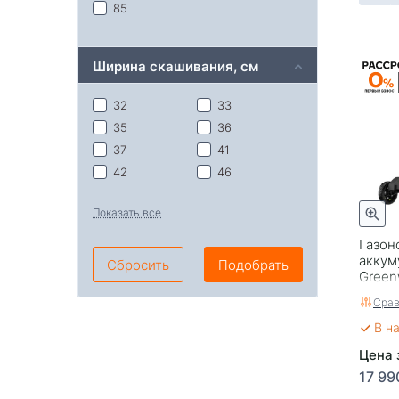
85
Ширина скашивания, см
32
33
35
36
37
41
42
46
49
Показать все
Газон
аккум
Сбросить
Подобрать
Green
24V, 3
Срав
бесще
ЗУ (2
В н
Цена з
17 99