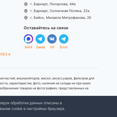
г. Барнаул, Ползунова, 44а
г. Барнаул, Солнечная Поляна, 22а
г. Бийск, Михаила Митрофанова, 2б
Оставайтесь на связи
MAX
Заказ
VK
Блог
ODES в
апчастей, аккумуляторов, масел, аксессуаров, фильтров для
ти, характеристик, фото, наличия на складе ни при каких
зображения товаров на фотографиях, представленных на
рядок обработки данных описаны в
вание cookie в настройках браузера.