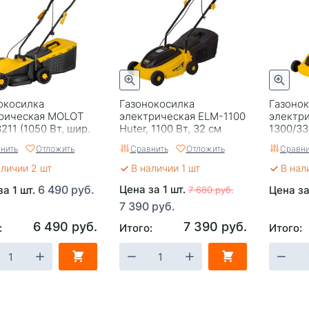
окосилка
Газонокосилка
Газоно
рическая MOLOT
электрическая ELM-1100
электр
211 (1050 Вт, шир.
Huter, 1100 Вт, 32 см
1300/33
 выс. 25-65 мм,
нить
Отложить
Сравнить
Отложить
Сравни
сборник 25 л.)
аличии 2 шт
В наличии 1 шт
В нал
6 490 руб.
Цена за 1 шт.
за 1 шт.
Цена за
7 680 руб.
7 390 руб.
6 490 руб.
7 390 руб.
:
Итого:
Итого: