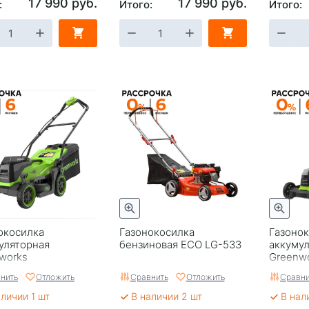
17 990 руб.
17 990 руб.
:
Итого:
Итого:
окосилка
Газонокосилка
Газоно
уляторная
бензиновая ECO LG-533
аккуму
works
Greenw
2LM361, 2х24V, 36
GD24X2L
нить
Отложить
Сравнить
Отложить
Сравни
есщеточная, без
см, бес
 ЗУ
АКБ и З
аличии 1 шт
В наличии 2 шт
В нал