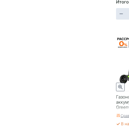
Итого
Газон
аккум
Green
GD24X
Срав
см, б
АКБ и
В н