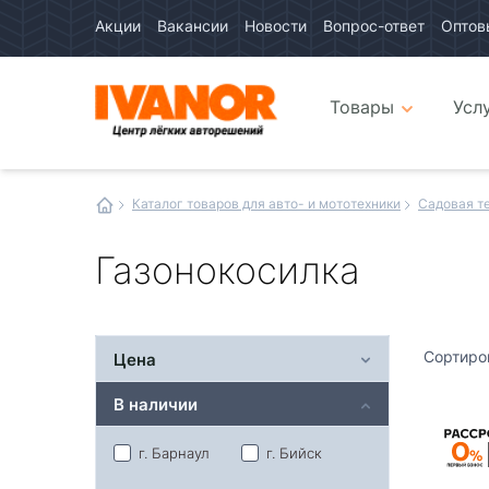
Акции
Вакансии
Новости
Вопрос-ответ
Оптов
Авто
каталог
Авто
интернет
Товары
Усл
магазин
Иванор
Каталог товаров для авто- и мототехники
Садовая т
Газонокосилка
Сортиро
Цена
В наличии
г. Барнаул
г. Бийск