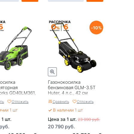
10
косилка
Газонокосилка
ляторная
бензиновая GLM-3.5T
orks GD40LM361,
Huter, 4 л.с., 42 см
 см,
ть
Отложить
Сравнить
Отложить
чная, без АКБ и
ичии 1 шт
В наличии 1 шт
 1 шт.
Цена за 1 шт.
23 090 руб.
руб.
20 790 руб.