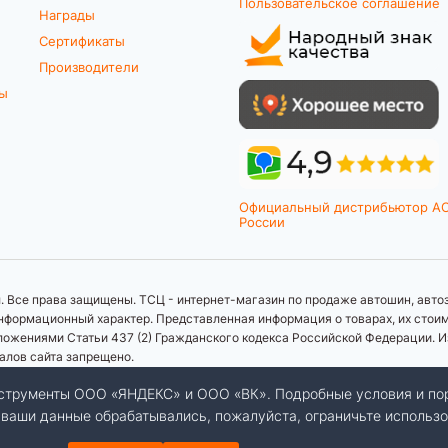
Пользовательское соглашение
Награды
Сертификаты
Производители
ты
Официальный дистрибьютор A
России
 Все права защищены. ТСЦ - интернет-магазин по продаже автошин, автоз
формационный характер. Представленная информация о товарах, их стоимос
ложениями Статьи 437 (2) Гражданского кодекса Российской Федерации. И
иалов сайта запрещено.
инструменты ООО «ЯНДЕКС» и ООО «ВК». Подробные условия и по
бы ваши данные обрабатывались, пожалуйста, ограничьте использо