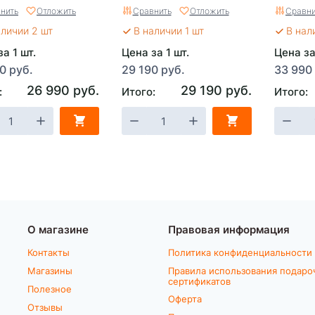
40LM35K4, 35 см, c
40V, Twi
нить
Отложить
Сравнить
Отложить
Сравни
 А*ч и ЗУ
без АКБ
аличии 2 шт
В наличии 1 шт
В нал
а 1 шт.
Цена за 1 шт.
Цена за
0 руб.
29 190 руб.
33 990
26 990 руб.
29 190 руб.
:
Итого:
Итого:
О магазине
Правовая информация
Контакты
Политика конфиденциальности
Магазины
Правила использования подаро
сертификатов
Полезное
Оферта
Отзывы