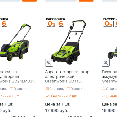
окосилка
Аэратор-скарификатор
Газоно
уляторная
электрический
аккуму
works GD24LM331,
Greenworks GDT15,
Greenw
3 см,
1500W, 36 см
40V, 36
нить
Отложить
Сравнить
Отложить
Сравни
точная, без АКБ и
бесщето
520607)
ЗУ
аличии 1 шт
В наличии 2 шт
В нал
а 1 шт.
Цена за 1 шт.
Цена за
0 руб.
17 990 руб.
19 990 