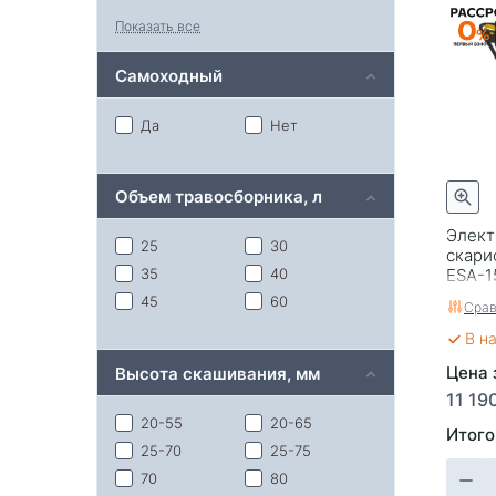
GD40LM361
GDT15
Показать все
GLM-3.5T
СLM-36 Li
Самоходный
Да
Нет
Объем травосборника, л
Элект
25
30
скари
ESA-1
35
40
45
60
Срав
В н
Цена з
Высота скашивания, мм
11 19
20-55
20-65
Итого
25-70
25-75
70
80