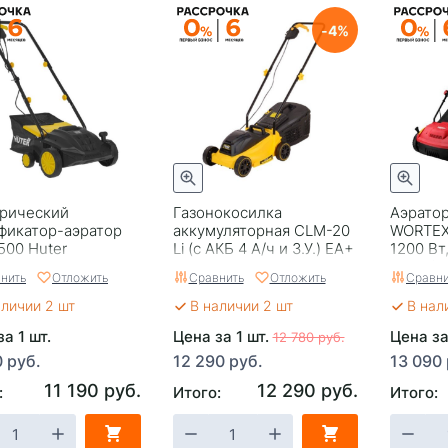
4
рический
Газонокосилка
Аэрато
фикатор-аэратор
аккумуляторная CLM-20
WORTEX 
500 Huter
Li (с АКБ 4 А/ч и З.У.) ЕА+
1200 Вт
Huter
ножи/с
нить
Отложить
Сравнить
Отложить
Сравни
аличии 2 шт
В наличии 2 шт
В нал
а 1 шт.
Цена за 1 шт.
Цена за
12 780 руб.
0 руб.
12 290 руб.
13 090 
11 190 руб.
12 290 руб.
:
Итого:
Итого: