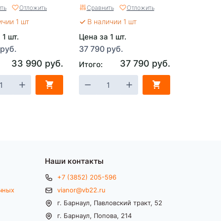
nForce, 49 см,
самоходная
ть
Отложить
Сравнить
Отложить
 и ЗУ
ичии 1 шт
В наличии 1 шт
 1 шт.
Цена за 1 шт.
 руб.
37 790 руб.
33 990 руб.
37 790 руб.
Итого:
Наши контакты
+7 (3852) 205-596
чных
vianor@vb22.ru
г. Барнаул, Павловский тракт, 52
г. Барнаул, Попова, 214