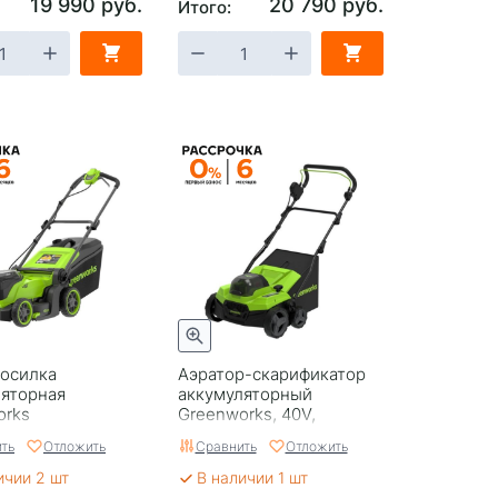
19 990 руб.
20 790 руб.
Итого:
косилка
Аэратор-скарификатор
ляторная
аккумуляторный
orks
Greenworks, 40V,
M411 , 2х24V, 41
бесщеточный, без АКБ и
ть
Отложить
Сравнить
Отложить
щеточная, без
ЗУ
У
ичии 2 шт
В наличии 1 шт