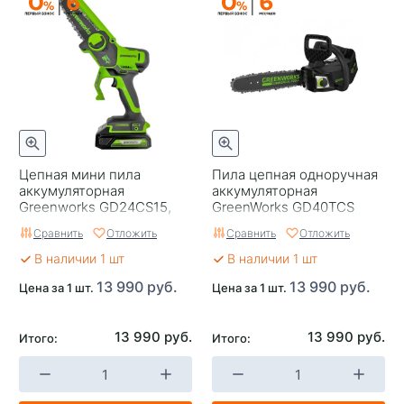
Цепная мини пила
Пила цепная одноручная
аккумуляторная
аккумуляторная
Greenworks GD24CS15,
GreenWorks GD40TCS
бесщеточная, 24V, 15см
(арбориста), 40V, 25,4 см,
Сравнить
Отложить
Сравнить
Отложить
без АКБ и ЗУ
бесщеточная, без
В наличии 1 шт
В наличии 1 шт
13 990 руб.
13 990 руб.
Цена за 1 шт.
Цена за 1 шт.
13 990 руб.
13 990 руб.
Итого:
Итого: