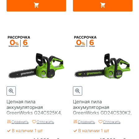
Цепная пила
Цепная пила
аккумуляторная
аккумуляторная
GreenWorks G24CS25K4,
GreenWorks GD24CS30K2,
24V, 25см, c АКБ 4Ач и ЗУ
24V, 30см, бесщеточная,
Сравнить
Отложить
Сравнить
Отложить
c АКБ 2 Ач и ЗУ
В наличии 1 шт
В наличии 1 шт