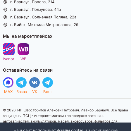
г. Барнаул, Попова, 214
г. Барнаул, Ползунова, 44а
г. Барнаул, Солнечная Поляна, 22а
г. Бийск, Михаила Митрофанова, 2б
Мы на маркетплейсах
Ivanor
WB
Оставайтесь на связи
MAX
Заказ
VK
Блог
© 2026. ИП Шерстобитов Алексей Петрович. Иванор Барнаул. Все права
защищены. ТСЦ - интернет-магазин по продаже автошин,
автозапчастей, аккумуляторов, масел, аксессуаров, фильтров для
автомобилей. Данный интернет-сайт носит исключительно
Наш сайт использует файлы cookie и аналитические