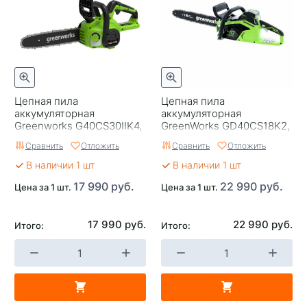
Цепная пила
Цепная пила
аккумуляторная
аккумуляторная
Greenworks G40CS30IIK4,
GreenWorks GD40CS18K2,
40V, 30 см, с 1* АКБ 4А*ч
40V, 40 см, бесщеточная,
Сравнить
Отложить
Сравнить
Отложить
и ЗУ
до 1,8 КВТ,с АКБ 2Ач и З
В наличии 1 шт
В наличии 1 шт
17 990 руб.
22 990 руб.
Цена за 1 шт.
Цена за 1 шт.
17 990 руб.
22 990 руб.
Итого:
Итого: