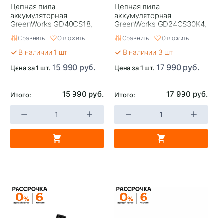
Цепная пила
Цепная пила
аккумуляторная
аккумуляторная
GreenWorks GD40CS18,
GreenWorks GD24CS30K4,
40V, 40 см, бесщеточная,
24V, 30см, бесщеточная,
Сравнить
Отложить
Сравнить
Отложить
до 1,8 КВТ, без АКБ и ЗУ
c АКБ 4 Ач и ЗУ
В наличии 1 шт
В наличии 3 шт
15 990 руб.
17 990 руб.
Цена за 1 шт.
Цена за 1 шт.
15 990 руб.
17 990 руб.
Итого:
Итого: