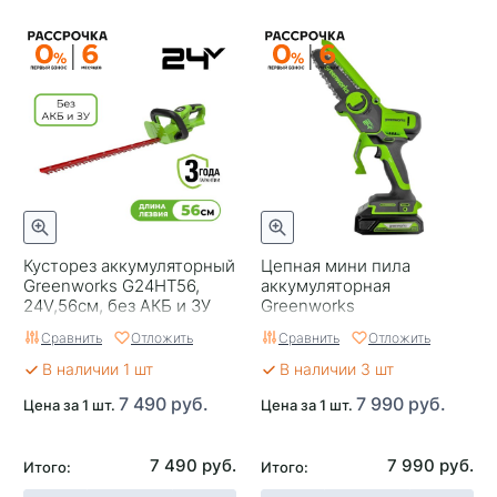
Кусторез аккумуляторный
Цепная мини пила
Greenworks G24HT56,
аккумуляторная
24V,56см, без АКБ и ЗУ
Greenworks
G24MCS15,бесщеточная,
Сравнить
Отложить
Сравнить
Отложить
24V, 15см, без АКБ и ЗУ
В наличии 1 шт
В наличии 3 шт
7 490 руб.
7 990 руб.
Цена за 1 шт.
Цена за 1 шт.
7 490 руб.
7 990 руб.
Итого:
Итого: