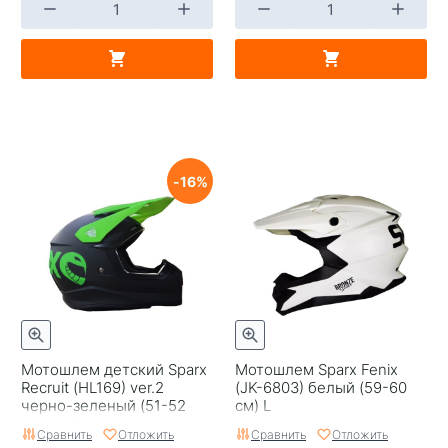
16
Мотошлем детский Sparx
Мотошлем Sparx Fenix
Recruit (HL169) ver.2
(JK-6803) белый (59-60
черно-зеленый (51-52
см) L
см) YS (Youth Small)
Сравнить
Отложить
Сравнить
Отложить