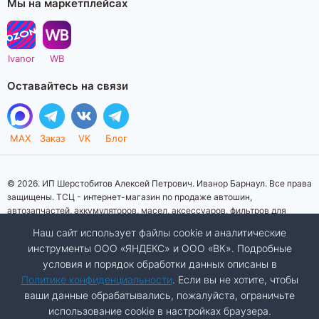
Мы на маркетплейсах
Ivanor
WB
Оставайтесь на связи
MAX
Заказ
VK
Блог
© 2026. ИП Шерстобитов Алексей Петрович. Иванор Барнаул. Все права
защищены. ТСЦ - интернет-магазин по продаже автошин,
автозапчастей, аккумуляторов, масел, аксессуаров, фильтров для
автомобилей. Данный интернет-сайт носит исключительно
Наш сайт использует файлы cookie и аналитические
информационный характер. Представленная информация о товарах, их
инструменты ООО «ЯНДЕКС» и ООО «ВК». Подробные
стоимости, характеристик, фото, наличия на складе ни при каких
условия и порядок обработки данных описаны в
условиях не является публичной офертой, определяемой положениями
Статьи 437 (2) Гражданского кодекса Российской Федерации.
Политике конфиденциальности
. Если вы не хотите, чтобы
Изображения товаров на фотографиях, представленных на сайте, могут
ваши данные обрабатывались, пожалуйста, ограничьте
отличаться от оригиналов. Копирование материалов сайта запрещено.
использование cookie в настройках браузера.