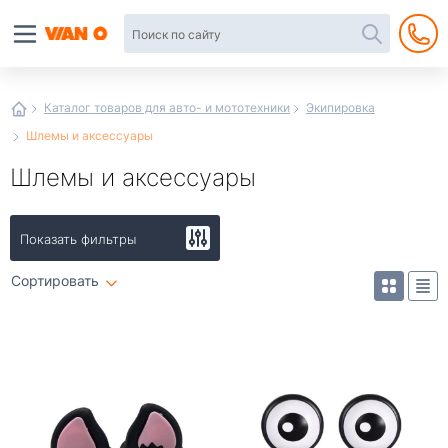
Автотовары
в
интернет-
магазине
Иванор
Каталог товаров для авто- и мототехники
Экипировка
Шлемы и аксессуары
Шлемы и аксессуары
Показать фильтры
Сортировать