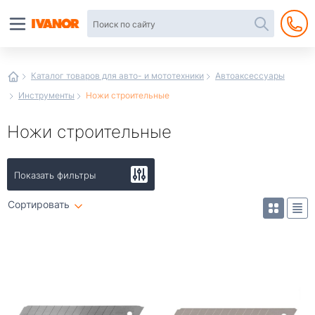
Автотовары
в
интернет-
магазине
Иванор
Каталог товаров для авто- и мототехники
Автоаксессуары
Инструменты
Ножи строительные
Ножи строительные
Показать фильтры
Сортировать