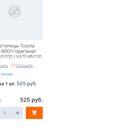
 ступицы Toyota
-60011 оригинал
80/100 LX470 #N130
нить
Отложить
аличии
525 руб.
за 1 шт.
525 руб.
: