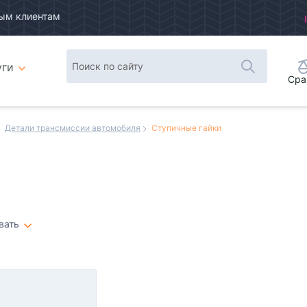
ым клиентам
уги
Сра
Детали трансмиссии автомобиля
Ступичные гайки
вать
Плитка
Список