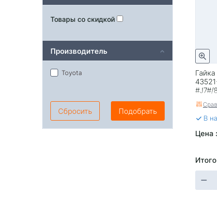
Товары со скидкой
Производитель
Гайка
Toyota
43521
#J7#/
Срав
Сбросить
Подобрать
В н
Цена 
Итого