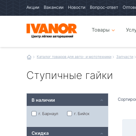
Акции
Вакансии
Новости
Вопрос-ответ
Оптов
Авто
каталог
Авто
интернет
Товары
Усл
магазин
Иванор
Каталог товаров для авто- и мототехники
Запчасти
Ступичные гайки
Сортиро
В наличии
г. Барнаул
г. Бийск
Скидка