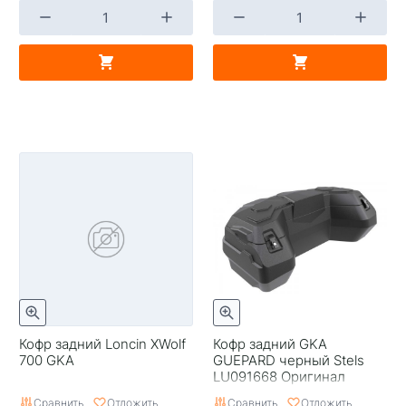
Кофр задний Loncin XWolf
Кофр задний GKA
700 GKA
GUEPARD черный Stels
LU091668 Оригинал
Сравнить
Отложить
Сравнить
Отложить