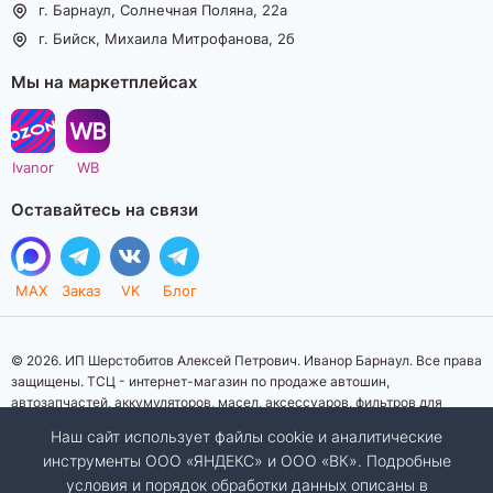
г. Барнаул, Солнечная Поляна, 22а
г. Бийск, Михаила Митрофанова, 2б
Мы на маркетплейсах
Ivanor
WB
Оставайтесь на связи
MAX
Заказ
VK
Блог
© 2026. ИП Шерстобитов Алексей Петрович. Иванор Барнаул. Все права
защищены. ТСЦ - интернет-магазин по продаже автошин,
автозапчастей, аккумуляторов, масел, аксессуаров, фильтров для
автомобилей. Данный интернет-сайт носит исключительно
Наш сайт использует файлы cookie и аналитические
информационный характер. Представленная информация о товарах, их
инструменты ООО «ЯНДЕКС» и ООО «ВК». Подробные
стоимости, характеристик, фото, наличия на складе ни при каких
условия и порядок обработки данных описаны в
условиях не является публичной офертой, определяемой положениями