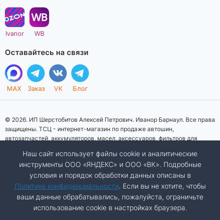
Ivanor
WB
Оставайтесь на связи
MAX
Заказ
VK
Блог
© 2026. ИП Шерстобитов Алексей Петрович. Иванор Барнаул. Все права
защищены. ТСЦ - интернет-магазин по продаже автошин,
автозапчастей, аккумуляторов, масел, аксессуаров, фильтров для
автомобилей. Данный интернет-сайт носит исключительно
Наш сайт использует файлы cookie и аналитические
информационный характер. Представленная информация о товарах, их
инструменты ООО «ЯНДЕКС» и ООО «ВК». Подробные
стоимости, характеристик, фото, наличия на складе ни при каких
условия и порядок обработки данных описаны в
условиях не является публичной офертой, определяемой положениями
Статьи 437 (2) Гражданского кодекса Российской Федерации.
Политике конфиденциальности
. Если вы не хотите, чтобы
Изображения товаров на фотографиях, представленных на сайте, могут
ваши данные обрабатывались, пожалуйста, ограничьте
отличаться от оригиналов. Копирование материалов сайта запрещено.
использование cookie в настройках браузера.