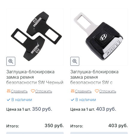
Заглушка-блокировка
Заглушка-блокировка
замка ремня
замка ремня
безопасности SW Черный
безопасности SW с
90*55мм 2шт Mazda
защелкой для ремня
Сравнить
Отложить
Сравнить
Отложить
90*55мм 1шт Hyundai
В наличии
В наличии
350 руб.
403 руб.
Цена за 1 шт.
Цена за 1 шт.
350 руб.
403 руб.
Итого:
Итого: