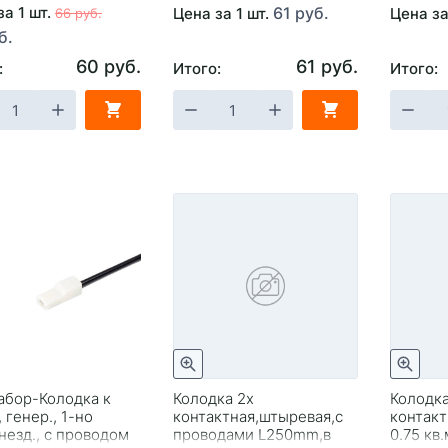
за 1 шт.
61 руб.
Цена за 1 шт.
Цена за
66 руб.
б.
60 руб.
61 руб.
:
Итого:
Итого:
абор-Колодка к
Колодка 2х
Колодка
, генер., 1-но
контактная,штыревая,с
контакт
гнезд., с проводом
проводами L250mm,в
0.75 кв