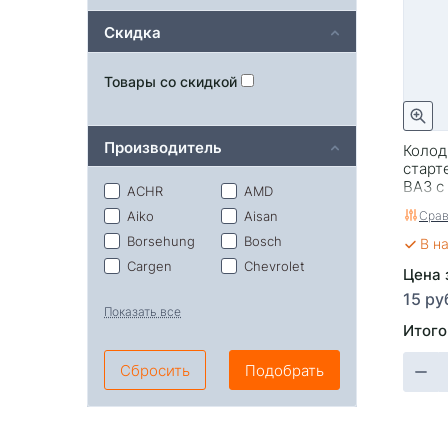
Скидка
Товары со скидкой
Производитель
Колодк
старт
ВАЗ с
ACHR
AMD
Срав
Aiko
Aisan
Borsehung
Bosch
В н
Cargen
Chevrolet
Цена 
Citroen
Corteco
15 ру
Показать все
Deko
Delphi
Итого
Denso
Dreik
ERA
Febi
Сбросить
Подобрать
Fenox
Gargen
Great Wall
Honda
Hyundai
JP GROUP