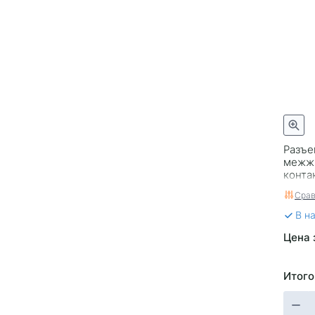
LYNXauto
Luzar
Master KiT
Mazda
Meat&Doria
Mitsubishi
Mitsubishi
NGK
Electric
Narichin
Nissan
PATRON
Raon
Renault
SWAG
Sankei
Разъе
Sat
Startvolt
межжг
Stellox
Subaru
конта
Carge
Sufix
Suzuki
Срав
Tama
Ti-Guar
В н
Toyota
Vag
Цена 
Vernet
Vimmer
ZZVF
Авар
Итого
Ваз
ДиаЛуч
Лыськово
Пенза
РадиоДеталь
Согдиана