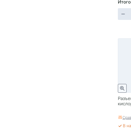
Итого
Разъе
кисло
Срав
В н