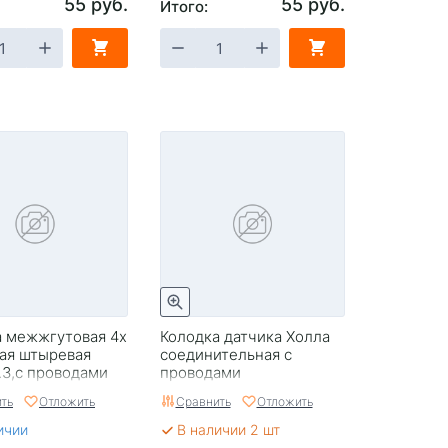
55 руб.
55 руб.
Итого:
а межжгутовая 4х
Колодка датчика Холла
ая штыревая
соединительная с
.3,с проводами
проводами
в
ть
Отложить
Сравнить
Отложить
ичии
В наличии 2 шт