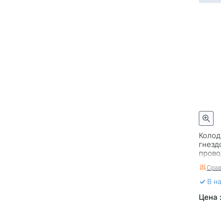
Энергомаш
Колод
гнезд
провод
Срав
В н
Цена 