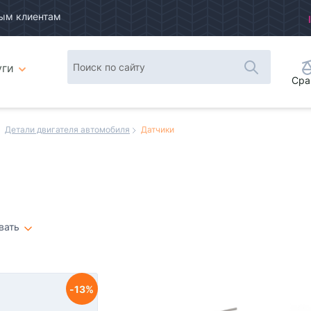
ым клиентам
уги
Сра
Детали двигателя автомобиля
Датчики
вать
Плитка
Список
13