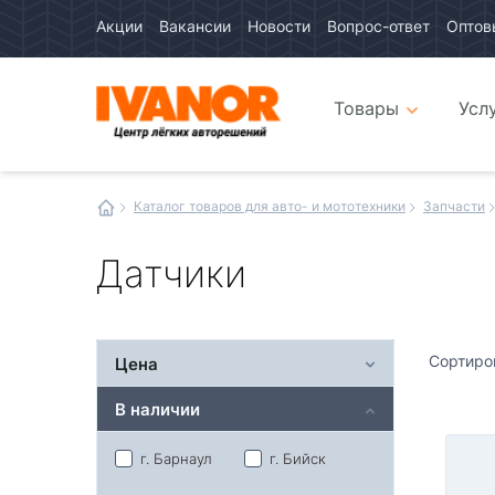
Акции
Вакансии
Новости
Вопрос-ответ
Оптов
Авто
каталог
Авто
интернет
Товары
Усл
магазин
Иванор
Каталог товаров для авто- и мототехники
Запчасти
Датчики
Сортиро
Цена
В наличии
г. Барнаул
г. Бийск