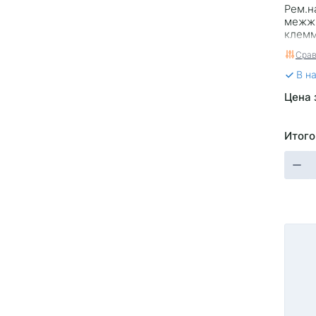
Рем.н
межжг
клемм
серии
Срав
Carge
В н
Цена 
Итого