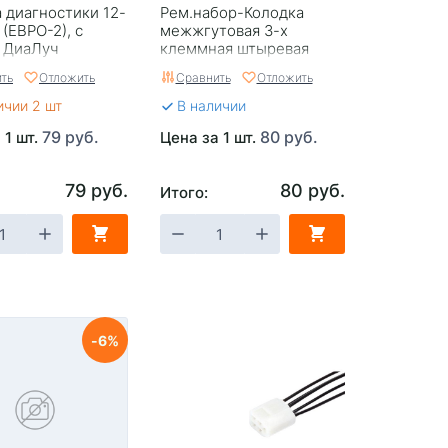
 диагностики 12-
Рем.набор-Колодка
 (ЕВРО-2), с
межжгутовая 3-х
. ДиаЛуч
клеммная штыревая
серии 2.8, с провод 0,75
ть
Отложить
Сравнить
Отложить
мм кв Cargen AX-343-02
ичии 2 шт
В наличии
79 руб.
80 руб.
 1 шт.
Цена за 1 шт.
79 руб.
80 руб.
Итого:
6