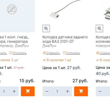
а 1 конт. гнезд.,
Колодка датчика заднего
Колодка
ера, генератора
хода ВАЗ 2101-07
коленва
 провод. ДиаЛуч
ДиаЛуч
поворот
с пров
нить
Отложить
Сравнить
Отложить
Сравни
аличии 3 шт
В наличии 1 шт
В нал
за 1 шт.
27 руб.
Цена за
Цена за 1 шт.
17 руб.
б.
40 руб.
15 руб.
27 руб.
:
Итого:
Итого: