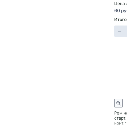
Цена 
60 ру
Итого
Рем.н
старт.
конт.