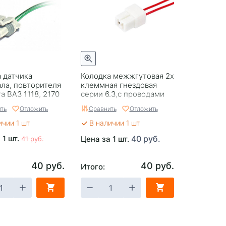
 датчика
Колодка межжгутовая 2х
ла, повторителя
клеммная гнездовая
а ВАЗ 1118, 2170
серии 6.3,с проводами
одами
1.0 мм.кв
ть
Отложить
Сравнить
Отложить
ичии 1 шт
В наличии 1 шт
 1 шт.
40 руб.
Цена за 1 шт.
41 руб.
40 руб.
40 руб.
Итого: