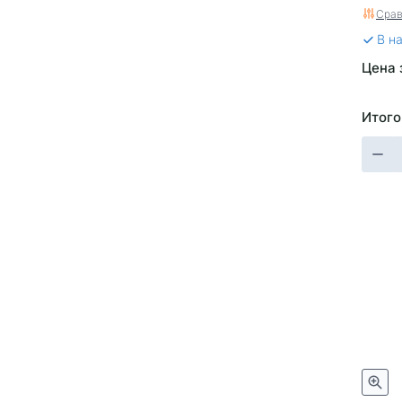
Carge
Срав
В н
Цена 
Итого