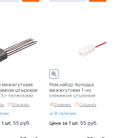
а межжгутовая
Рем.набор-Колодка
еммная штыревая
межжгутовая 1-но
.3,с проводами
клеммная штыревая
в
серии 6.3,с проводом 1,0
ть
Отложить
Сравнить
Отложить
мм кв Cargen AX-371-02
ичии
В наличии
55 руб.
55 руб.
 1 шт.
Цена за 1 шт.