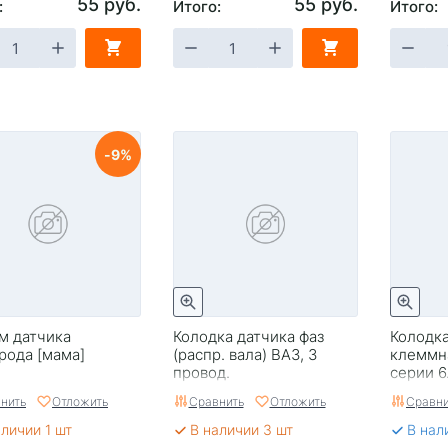
55 руб.
55 руб.
:
Итого:
Итого:
9
м датчика
Колодка датчика фаз
Колодк
рода [мама]
(распр. вала) ВАЗ, 3
клеммн
провод.
серии 6
1.0 мм.к
нить
Отложить
Сравнить
Отложить
Сравни
аличии 1 шт
В наличии 3 шт
В нал