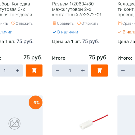
абор-Колодка
Разъем 1/20604/80
Колодка
утовая 3-х
межжгутовой 2-х
ти конт.
ная гнездовая
контактный AX-372-01
провод
 2.8, с проводами
Cargen
нить
Отложить
Сравнить
Отложить
Сравни
n AX-343-01
аличии
В наличии
В нал
75 руб.
75 руб.
за 1 шт.
Цена за 1 шт.
Цена за
75 руб.
75 руб.
:
Итого:
Итого:
6