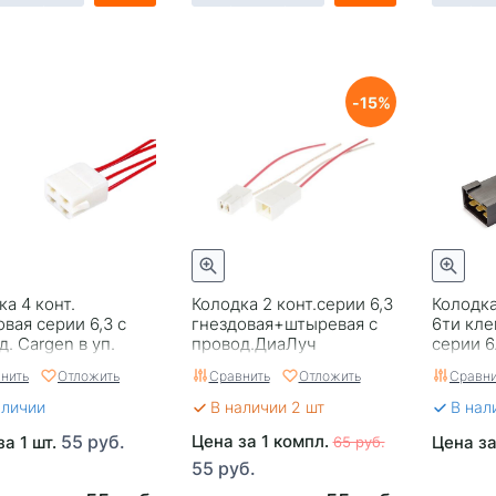
15
ка 4 конт.
Колодка 2 конт.серии 6,3
Колодк
овая серии 6,3 с
гнездовая+штыревая с
6ти кл
. Cargen в уп.
провод.ДиаЛуч
серии 6
1.0 мм.к
нить
Отложить
Сравнить
Отложить
Сравни
аличии
В наличии 2 шт
В нал
55 руб.
Цена за 1 компл.
за 1 шт.
Цена за
65 руб.
55 руб.