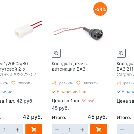
24
м 1/20605/80
Колодка датчика
Колодка
утовой 2-х
детонации ВАЗ
ВАЗ 211
ктный AX-372-02
Cargen 
n
нить
Отложить
Сравнить
Отложить
Сравни
аличии
В наличии 1 шт
В нал
42 руб.
Цена за 1 шт.
за 1 шт.
Цена за
59 руб.
45 руб.
42 руб.
45 руб.
:
Итого:
Итого: