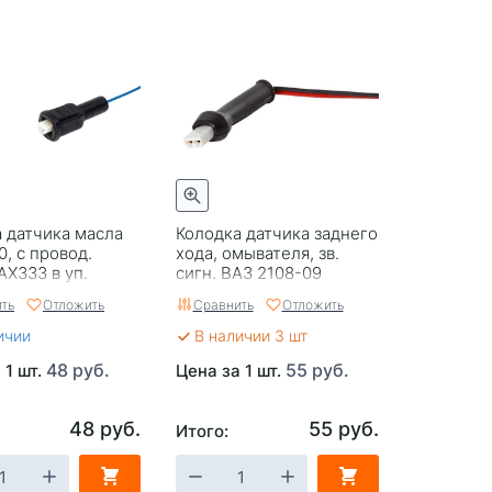
 датчика масла
Колодка датчика заднего
0, с провод.
хода, омывателя, зв.
AX333 в уп.
сигн. ВАЗ 2108-09
ДиаЛуч
ть
Отложить
Сравнить
Отложить
ичии
В наличии 3 шт
48 руб.
55 руб.
 1 шт.
Цена за 1 шт.
48 руб.
55 руб.
Итого: