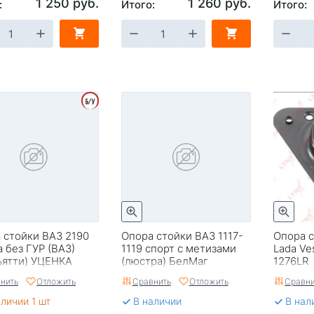
1 250 руб.
1 260 руб.
:
Итого:
Итого:
 стойки ВАЗ 2190
Опора стойки ВАЗ 1117-
Опора 
а без ГУР (ВАЗ)
1119 спорт с метизами
Lada Ve
льятти) УЦЕНКА
(люстра) БелМаг
1276LR
BM.9356
нить
Отложить
Сравнить
Отложить
Сравни
аличии 1 шт
В наличии
В нал