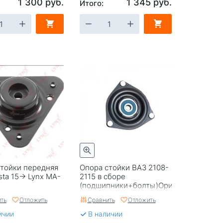
1 300 руб.
1 345 руб.
Итого:
стойки передняя
Опора стойки ВАЗ 2108-
sta 15-> Lynx MA-
2115 в сборе
(подшипники+болты)Оригинал
БелМаг 9352
ть
Отложить
Сравнить
Отложить
ичии
В наличии