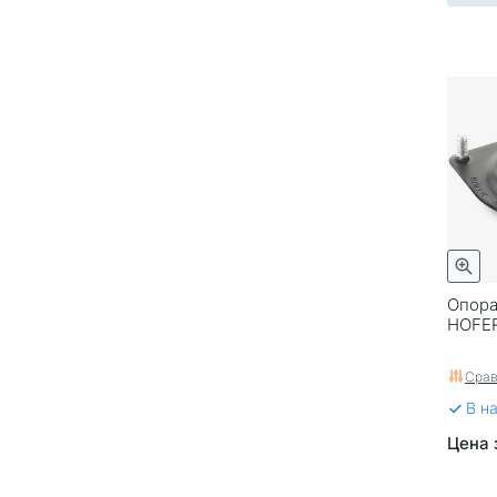
Опора
HOFE
Срав
В н
Цена 