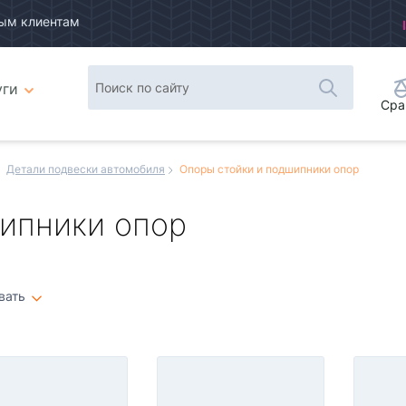
ым клиентам
уги
Сра
Детали подвески автомобиля
Опоры стойки и подшипники опор
ипники опор
вать
Плитка
Список