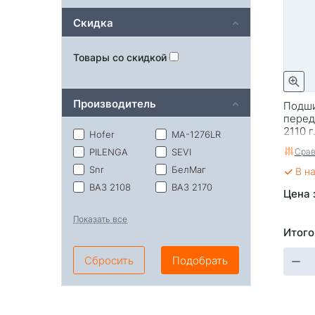
Скидка
Товары со скидкой
Производитель
Подш
перед
2110 г
Hofer
MA-1276LR
вывод!
Срав
PILENGA
SEVI
Snr
БелМаг
В н
ВАЗ 2108
ВАЗ 2170
Цена 
Ваз
Вологда
Показать все
Гранта (без
Гранта (с эл.
Итого
эл. усилит.
усилит.
смещение
смещение
оси 6 мм)
оси 12 мм)
Сбросить
Подобрать
Гранта с ГУР
Тольятти
(ВАЗ)
110 РТИ АВТО
(г.Тольятти)