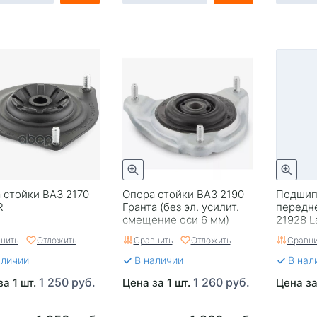
 стойки ВАЗ 2170
Опора стойки ВАЗ 2190
Подшип
R
Гранта (без эл. усилит.
передн
смещение оси 6 мм)
21928 L
HOFER
СЭВИ-Э
нить
Отложить
Сравнить
Отложить
Сравни
аличии
В наличии
В нал
1 250 руб.
1 260 руб.
за 1 шт.
Цена за 1 шт.
Цена за