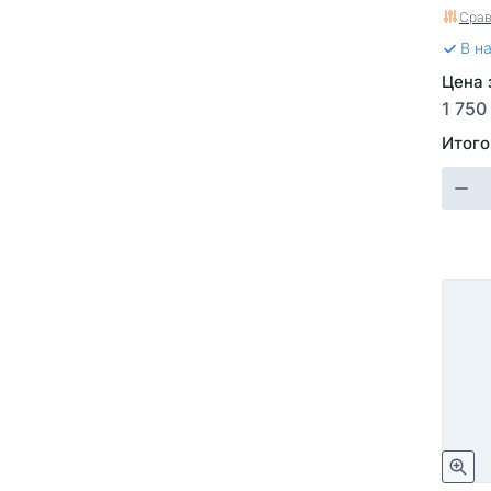
BM.93
Срав
В н
Цена 
1 750
Итого