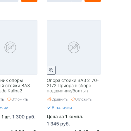
ник опоры
Опора стойки ВАЗ 2170-
ей стойки ВАЗ
2172 Приора в сборе
ada Kalina2
подшипник/болты /
КСПЕРТ
БелМаг/BM.9357
ть
Отложить
Сравнить
Отложить
ичии
В наличии
1 300 руб.
Цена за 1 компл.
 1 шт.
1 345 руб.