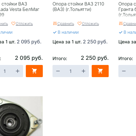
 стойки ВАЗ
Опора стойки ВАЗ 2110
Опора с
Lada Vesta БелМаг
(ВАЗ) (г.Тольятти)
Гранта 
99
(г.Толья
нить
Отложить
Сравнить
Отложить
Сравни
аличии
В наличии
В нал
2 095 руб.
2 250 руб.
за 1 шт.
Цена за 1 шт.
Цена за
2 095 руб.
2 250 руб.
:
Итого:
Итого: