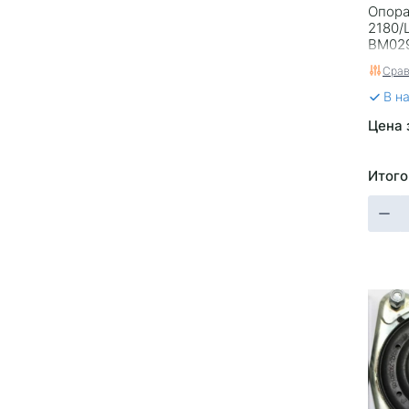
Опора
2180/
BM02
Срав
В н
Цена 
Итого