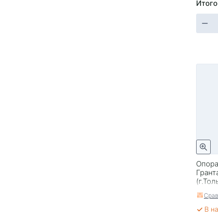
Итого
Опора
Грант
(г.То
Срав
В н