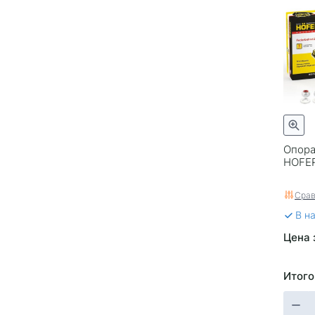
Опора
HOFE
Срав
В н
Цена 
Итого