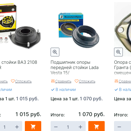
 стойки ВАЗ 2108
Подшипник опоры
Опора с
R
передней стойки Lada
Гранта (
Vesta 15/
смещен
ВолгаАвтоПром
HOFER
нить
Отложить
Сравнить
Отложить
Сравни
VAP8454343
аличии
В наличии
В нал
1 015 руб.
1 070 руб.
за 1 шт.
Цена за 1 шт.
Цена за
1 015 руб.
1 070 руб.
:
Итого:
Итого: