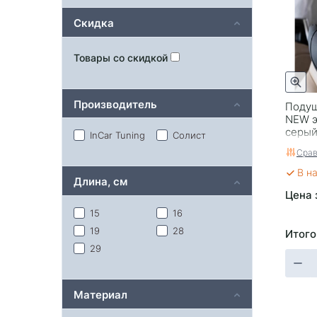
Скидка
Товары со скидкой
Производитель
Подуш
NEW э
серы
InCar Tuning
Солист
Срав
В н
Длина, см
Цена 
15
16
19
28
Итого
29
Материал