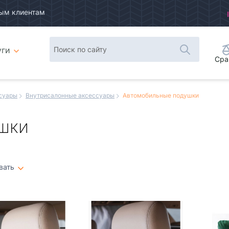
ым клиентам
уги
Сра
суары
Внутрисалонные аксессуары
Автомобильные подушки
шки
вать
Плитка
Список