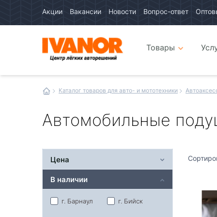
Акции
Вакансии
Новости
Вопрос-ответ
Оптов
Авто
каталог
Авто
интернет
Товары
Усл
магазин
Иванор
Каталог товаров для авто- и мототехники
Автоаксес
Автомобильные поду
Сортиро
Цена
В наличии
г. Барнаул
г. Бийск