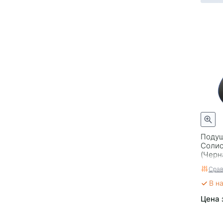
Подуш
Солис
(Черн
Срав
В н
Цена 