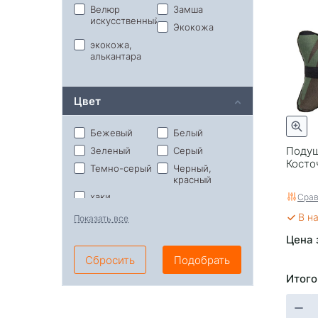
Велюр
Замша
искусственный
Экокожа
экокожа,
алькантара
Цвет
Бежевый
Белый
Подуш
Зеленый
Серый
Косто
Темно-серый
Черный,
красный
хаки
Срав
В н
Показать все
Цена 
Сбросить
Подобрать
Итого