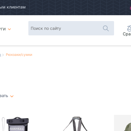
ым клиентам
уги
Сра
а
Рюкзаки/сумки
вать
Плитка
Список