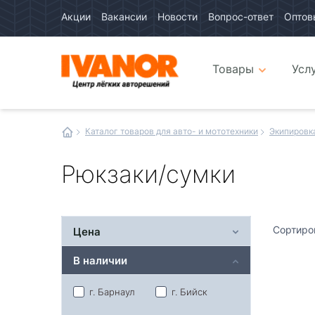
Акции
Вакансии
Новости
Вопрос-ответ
Оптов
Авто
каталог
Авто
интернет
Товары
Усл
магазин
Иванор
Каталог товаров для авто- и мототехники
Экипировк
Рюкзаки/сумки
Сортиро
Цена
В наличии
г. Барнаул
г. Бийск