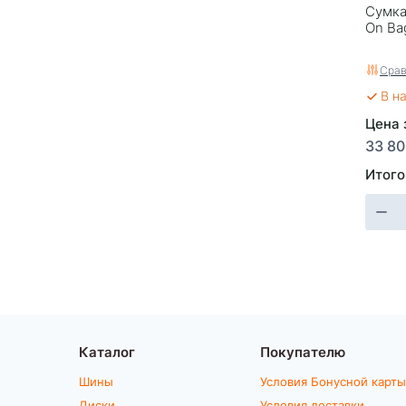
Сумка
On Bag
Срав
В н
Цена з
33 80
Итого
Каталог
Покупателю
Шины
Условия Бонусной карты
Диски
Условия доставки