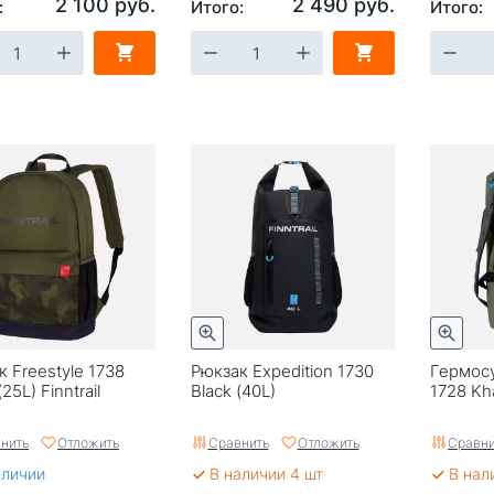
2 100 руб.
2 490 руб.
:
Итого:
Итого:
к Freestyle 1738
Рюкзак Expedition 1730
Гермосу
(25L) Finntrail
Black (40L)
1728 Kha
нить
Отложить
Сравнить
Отложить
Сравни
аличии
В наличии 4 шт
В нал