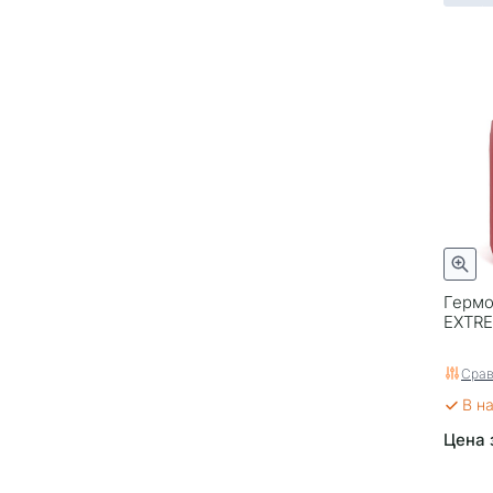
Гермо
EXTRE
Срав
В н
Цена 