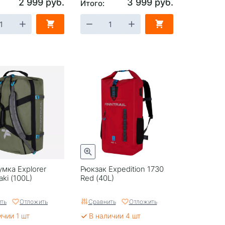
2 999 руб.
3 999 руб.
Итого:
мка Explorer
Рюкзак Expedition 1730
ki (100L)
Red (40L)
ть
Отложить
Сравнить
Отложить
ичии 1 шт
В наличии 4 шт