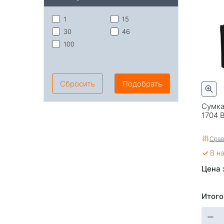
1
15
30
46
100
Сбросить
Подобрать
Сумка 
1704 B
Срав
В н
Цена 
Итого