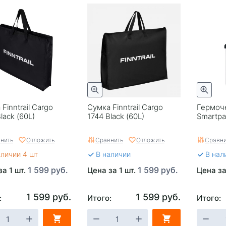
Finntrail Cargo
Сумка Finntrail Cargo
Гермоче
lack (60L)
1744 Black (60L)
Smartpa
нить
Отложить
Сравнить
Отложить
Сравни
аличии 4 шт
В наличии
В нал
1 599 руб.
1 599 руб.
за 1 шт.
Цена за 1 шт.
Цена за
1 599 руб.
1 599 руб.
:
Итого:
Итого: