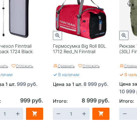
ехол Finntrail
Гермосумка Big Roll 80L
Рюкзак T
pack 1724 Black
1712 Red_N Finntrail
(30L) Fin
нить
Отложить
Сравнить
Отложить
Сравни
аличии
В наличии
В нал
999 руб.
8 999 руб.
Цена за
за 1 шт.
Цена за 1 шт.
10 999 
999 руб.
8 999 руб.
:
Итого:
Итого: