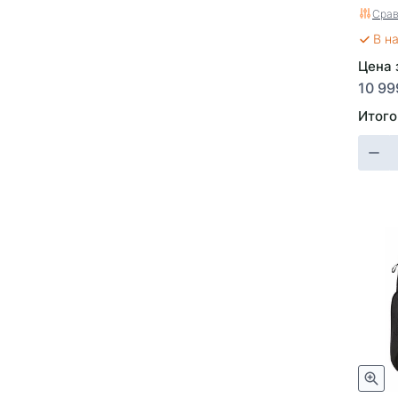
Срав
В н
Цена з
10 99
Итого