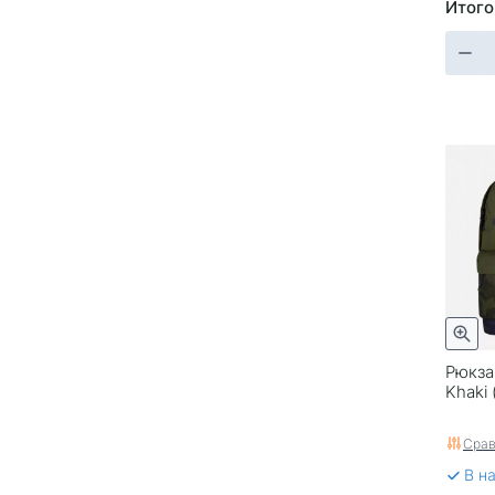
Итого
Рюкза
Khaki 
Срав
В н