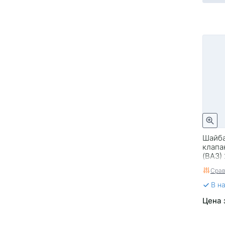
Шайба
клапа
(ВАЗ)
Срав
В н
Цена 