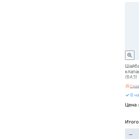
Шайба
клапа
(ВАЗ)
Срав
В н
Цена 
Итого