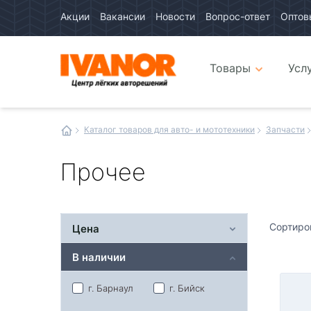
Акции
Вакансии
Новости
Вопрос-ответ
Оптов
Авто
каталог
Авто
интернет
Товары
Усл
магазин
Иванор
Каталог товаров для авто- и мототехники
Запчасти
Прочее
Сортиро
Цена
В наличии
г. Барнаул
г. Бийск