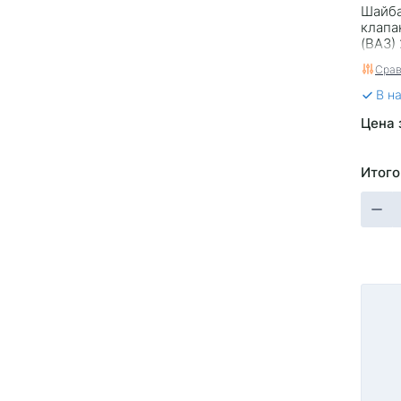
Шайба
клапа
(ВАЗ)
Срав
В н
Цена 
Итого