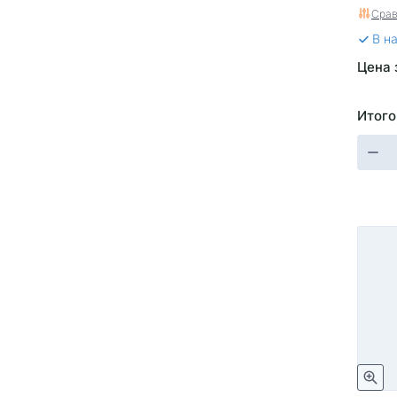
Срав
В н
Цена 
Итого