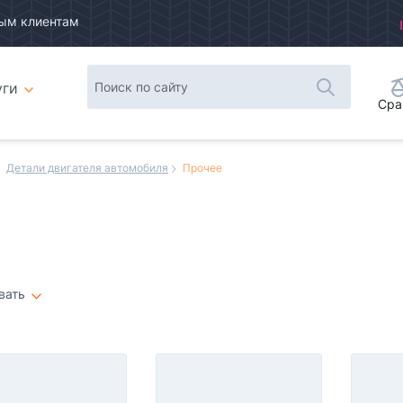
ым клиентам
уги
Сра
Детали двигателя автомобиля
Прочее
вать
Плитка
Список