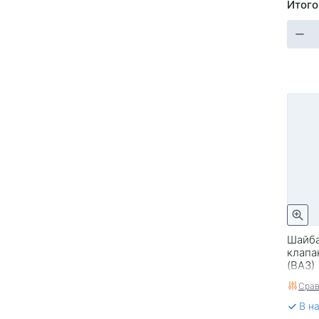
Итого
Шайба
клапа
(ВАЗ)
Срав
В н