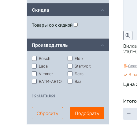
Скидка
Товары со скидкой
Производитель
Вилка
2101-
Bosch
Eldix
Срав
Lada
Startvolt
Vimmer
Батэ
В н
ВАТИ-АВТО
Ваз
Цена 
КЗАТЭ
Калуга
Показать все
Катэк
Миасс
Итого
Пекар
Прамо
Рекардо
Самара
Сбросить
Подобрать
ЭЛЕКТРОМ
китай