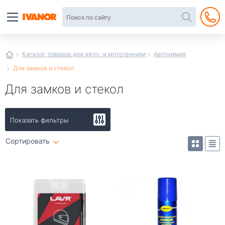
Автотовары
в
интернет-
магазине
Иванор
Каталог товаров для авто- и мототехники
Автохимия
Для замков и стекол
Для замков и стекол
Показать фильтры
Сортировать