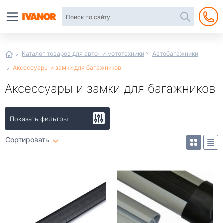
Автотовары
в
интернет-
магазине
Иванор
Каталог товаров для авто- и мототехники
Автобагажники
Аксессуары и замки для багажников
Аксессуары и замки для багажников
Показать фильтры
Сортировать