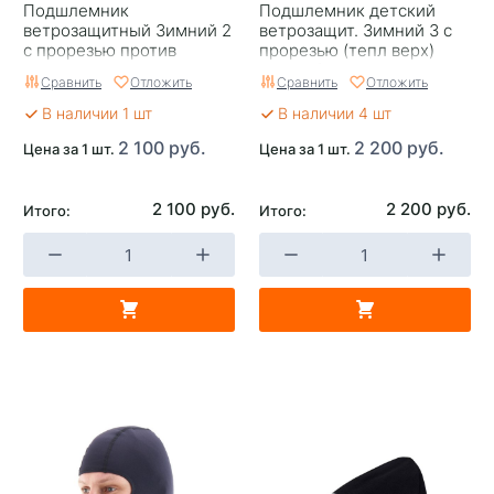
Подшлемник
Подшлемник детский
ветрозащитный Зимний 2
ветрозащит. Зимний 3 с
с прорезью против
прорезью (тепл верх)
намерзания конденсата
Dragonfly
Сравнить
Отложить
Сравнить
Отложить
(тонкий верх) Dragonfly
В наличии 1 шт
В наличии 4 шт
2 100 руб.
2 200 руб.
Цена за 1 шт.
Цена за 1 шт.
2 100 руб.
2 200 руб.
Итого:
Итого: