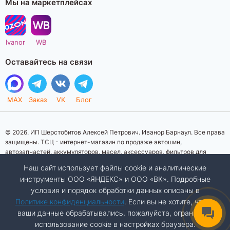
Мы на маркетплейсах
Ivanor
WB
Оставайтесь на связи
MAX
Заказ
VK
Блог
© 2026. ИП Шерстобитов Алексей Петрович. Иванор Барнаул. Все права
защищены. ТСЦ - интернет-магазин по продаже автошин,
автозапчастей, аккумуляторов, масел, аксессуаров, фильтров для
автомобилей. Данный интернет-сайт носит исключительно
Наш сайт использует файлы cookie и аналитические
информационный характер. Представленная информация о товарах, их
инструменты ООО «ЯНДЕКС» и ООО «ВК». Подробные
стоимости, характеристик, фото, наличия на складе ни при каких
условия и порядок обработки данных описаны в
условиях не является публичной офертой, определяемой положениями
Статьи 437 (2) Гражданского кодекса Российской Федерации.
Политике конфиденциальности
. Если вы не хотите, чтобы
Изображения товаров на фотографиях, представленных на сайте, могут
ваши данные обрабатывались, пожалуйста, ограничьте
отличаться от оригиналов. Копирование материалов сайта запрещено.
использование cookie в настройках браузера.