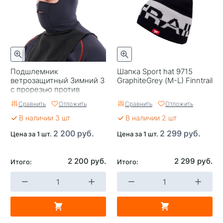
Подшлемник
Шапка Sport hat 9715
ветрозащитный Зимний 3
GraphiteGrey (M-L) Finntrail
с прорезью против
намерзания конденсата
Сравнить
Отложить
Сравнить
Отложить
(теплый верх) Dragonfly
В наличии 3 шт
В наличии 2 шт
2 200 руб.
2 299 руб.
Цена за 1 шт.
Цена за 1 шт.
2 200 руб.
2 299 руб.
Итого:
Итого: