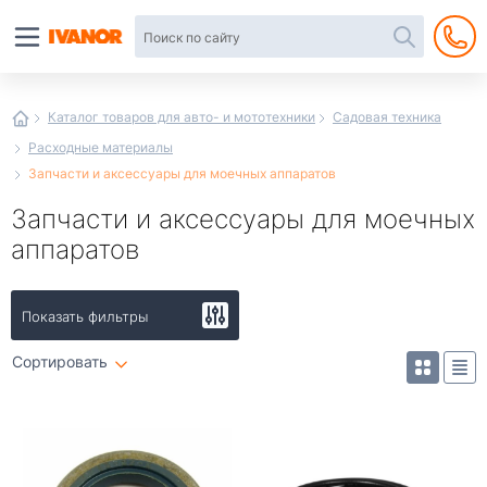
Автотовары
в
интернет-
магазине
Иванор
Каталог товаров для авто- и мототехники
Садовая техника
Расходные материалы
Запчасти и аксессуары для моечных аппаратов
Запчасти и аксессуары для моечных
аппаратов
Показать фильтры
Сортировать