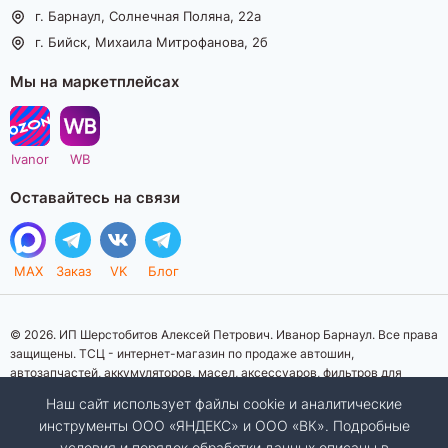
г. Барнаул, Солнечная Поляна, 22а
г. Бийск, Михаила Митрофанова, 2б
Мы на маркетплейсах
Ivanor
WB
Оставайтесь на связи
MAX
Заказ
VK
Блог
© 2026. ИП Шерстобитов Алексей Петрович. Иванор Барнаул. Все права
защищены. ТСЦ - интернет-магазин по продаже автошин,
автозапчастей, аккумуляторов, масел, аксессуаров, фильтров для
автомобилей. Данный интернет-сайт носит исключительно
Наш сайт использует файлы cookie и аналитические
информационный характер. Представленная информация о товарах, их
инструменты ООО «ЯНДЕКС» и ООО «ВК». Подробные
стоимости, характеристик, фото, наличия на складе ни при каких
условия и порядок обработки данных описаны в
условиях не является публичной офертой, определяемой положениями