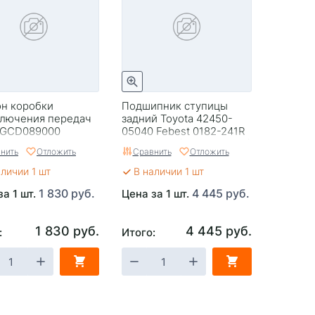
н коробки
Подшипник ступицы
лючения передач
задний Toyota 42450-
 GCD089000
05040 Febest 0182-241R
#T23#/24# (42450-63011)
нить
Отложить
Сравнить
Отложить
на вывод!!!
аличии 1 шт
В наличии 1 шт
1 830 руб.
4 445 руб.
за 1 шт.
Цена за 1 шт.
1 830 руб.
4 445 руб.
:
Итого: