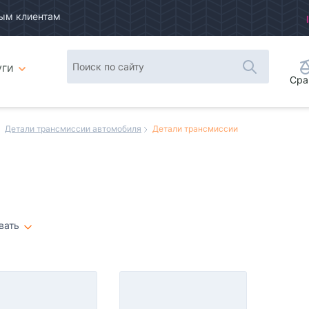
ым клиентам
уги
Сра
Детали трансмиссии автомобиля
Детали трансмиссии
вать
Плитка
Список