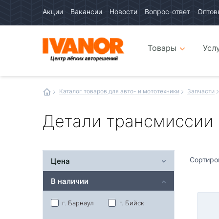
Акции
Вакансии
Новости
Вопрос-ответ
Оптов
Авто
каталог
Авто
интернет
Товары
Усл
магазин
Иванор
Каталог товаров для авто- и мототехники
Запчасти
Детали трансмиссии
Сортиро
Цена
В наличии
г. Барнаул
г. Бийск