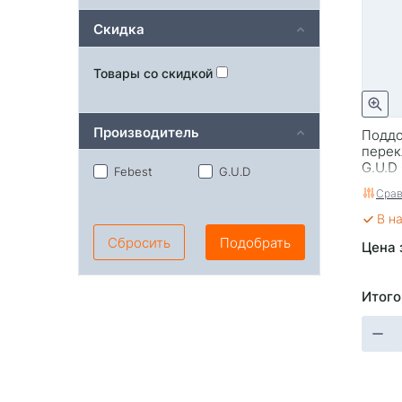
Скидка
Товары со скидкой
Производитель
Поддо
перек
G.U.D
Febest
G.U.D
Срав
В н
Сбросить
Подобрать
Цена 
Итого