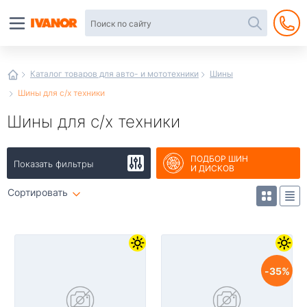
Автотовары
в
интернет-
магазине
Иванор
Каталог товаров для авто- и мототехники
Шины
Шины для с/х техники
Шины для с/х техники
ПОДБОР ШИН
Показать фильтры
И ДИСКОВ
Сортировать
35