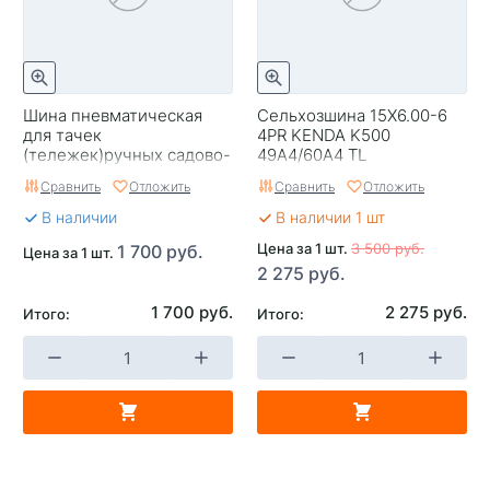
Шина пневматическая
Сельхозшина 15X6.00-6
для тачек
4PR KENDA K500
(тележек)ручных садово-
49A4/60A4 TL
огородных и
Сравнить
Отложить
Сравнить
Отложить
строительных 4,80/4,00-8
43А4 Л-395
В наличии
В наличии 1 шт
Цена за 1 шт.
3 500 руб.
1 700 руб.
Цена за 1 шт.
2 275 руб.
1 700 руб.
2 275 руб.
Итого:
Итого: