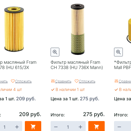
р масляный Fram
Фильтр масляный Fram
*Фильтр
78 (HU 615/3X
CH 7338 (HU 736X Mann)
Mall PBF
нить
Отложить
Сравнить
Отложить
Сравни
аличии 4 шт
В наличии 1 шт
В нал
209 руб.
275 руб.
за 1 шт.
Цена за 1 шт.
Цена за
209 руб.
275 руб.
:
Итого:
Итого: