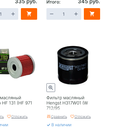
335 руб.
345 руб.
Итого:
 масляный
Фильтр масляный
tro HF 131 (HF 971
Hengst H317W01 (W
712/95
Mann/04E115561AC
ть
Отложить
Сравнить
Отложить
Оригинал VAG)
ичии
В наличии