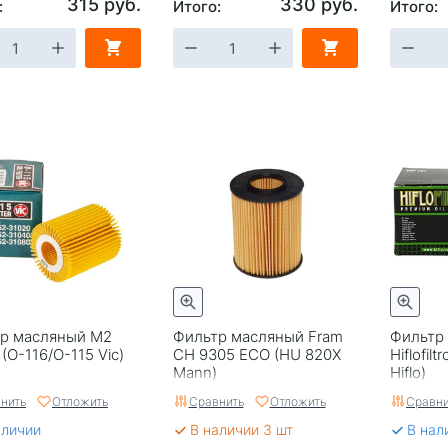
315 руб.
330 руб.
:
Итого:
Итого:
р масляный M2
Фильтр масляный Fram
Фильтр
(O-116/O-115 Vic)
CH 9305 ECO (HU 820X
Hiflofil
Mann)
Hiflo)
нить
Отложить
Сравнить
Отложить
Сравни
аличии
В наличии 3 шт
В нал