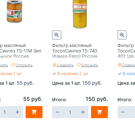
р масляный
Фильтр масляный
Фильтр
Синтез TS-11М Зил
ТосолСинтез TS-740
ТосолСи
Бычок Россия
(Камаз-Евро) Россия
402 (дв.
ЗМЗ-24Д
нить
Отложить
Сравнить
Отложить
Сравни
4025) Р
аличии 1 шт
В наличии 2 шт
В нал
55 руб.
150 руб.
за 1 шт.
Цена за 1 шт.
Цена за
55 руб.
150 руб.
:
Итого:
Итого: