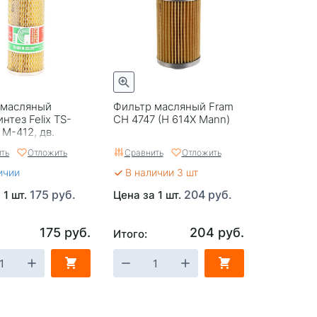
 масляный
Фильтр масляный Fram
нтез Felix TS-
CH 4747 (H 614X Mann)
 М-412, дв.
, 402, 4022,
ть
Отложить
Сравнить
Отложить
оссия
ичии
В наличии 3 шт
175 руб.
204 руб.
 1 шт.
Цена за 1 шт.
175 руб.
204 руб.
Итого: