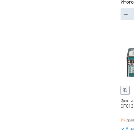
Итого
Фильт
0F013 
Срав
В н