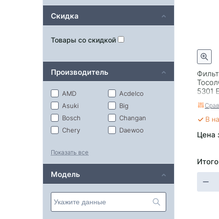
Скидка
Товары со скидкой
Производитель
Фильт
Тосол
5301 
AMD
Acdelco
Срав
Asuki
Big
Bosch
Changan
В н
Chery
Daewoo
Цена 
Felix
Filtron
Показать все
Fleetguard
Fortech
Итого
Fram
Geely
Модель
Goodwill
Great Wall
Green Filter
Hengst
Hiflo
Honda
Hyundai/Kia
JAC