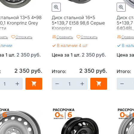
стальной 13*5 4*98
Диск стальной 16*5
Диск ст
0,1 Kronprinz Grey
5*139,7 Et58 98,6 Серые
5*139,7
тти
Kronprinz
64G48L_P
нить
Отложить
Сравнить
Отложить
Сравни
аличии
В наличии 4 шт
В нал
2 350 руб.
2 350 руб.
за 1 шт.
Цена за 1 шт.
Цена за
2 350 руб.
2 350 руб.
:
Итого:
Итого: