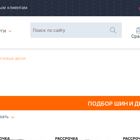
ым клиентам
уги
Сра
егковые диски
ПОДБОР ШИН
И Д
вать
Плитка
Список