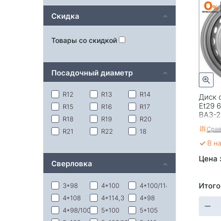
Скидка
Товары со скидкой
Посадочный диаметр
R12
R13
R14
Диск 
Et29 6
R15
R16
R17
ВАЗ-2
R18
R19
R20
Срав
R21
R22
18
В н
Цена 
Сверловка
Итого
3*98
4*100
4*100/114,3
4*108
4*114,3
4*98
4*98/100
5*100
5*105