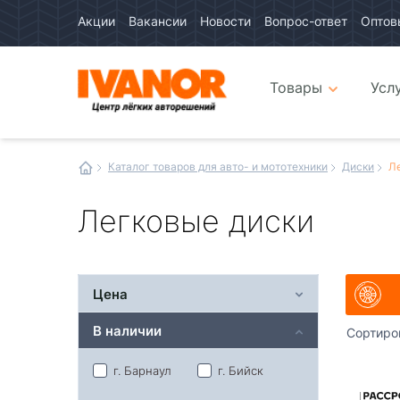
Акции
Вакансии
Новости
Вопрос-ответ
Оптов
Авто
каталог
Авто
интернет
Товары
Усл
магазин
Иванор
Каталог товаров для авто- и мототехники
Диски
Л
Легковые диски
Цена
В наличии
Сортиро
г. Барнаул
г. Бийск