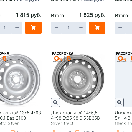
1 815 руб.
1 825 руб.
:
Итого:
Итого:
стальной 13*5 4*98
Диск стальной 14*5,5
Диск ст
0,1 Ваз-2103
4*98 Et35 58,6 53B35B
5*114,3
to Silver
Silver Trebl
Black Tr
нить
Отложить
Сравнить
Отложить
Сравни