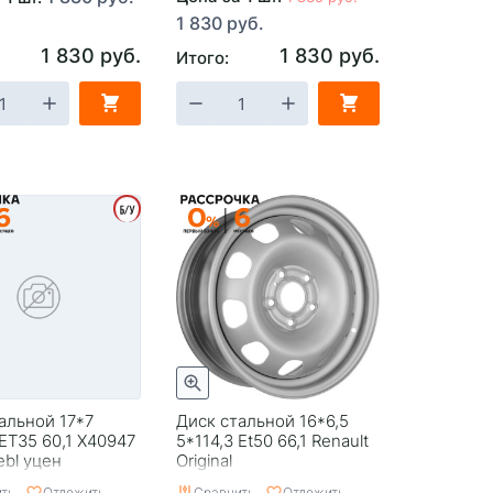
1 830 руб.
1 830 руб.
1 830 руб.
Итого:
альной 17*7
Диск стальной 16*6,5
 ЕТ35 60,1 X40947
5*114,3 Et50 66,1 Renault
ebl уцен
Original
ть
Отложить
Сравнить
Отложить