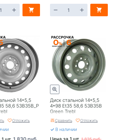
альной 14*5,5
Диск стальной 14*5,5
35 58,6 53B35B_P
4*98 Et35 58,6 53B35B
rebl
Green Trebl
ть
Отложить
Сравнить
Отложить
ичии
В наличии
1 830 руб.
Цена за 1 шт.
 1 шт.
1 835 руб.