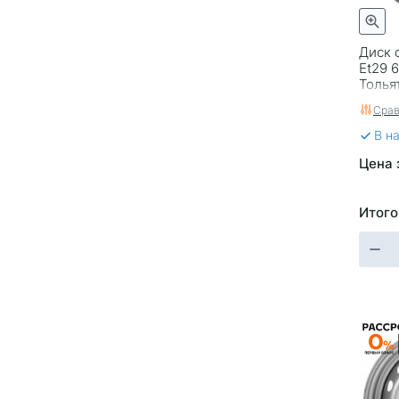
HV10
HV101
HV122
HV17
HV19
HV20
Диск 
Et29 6
HV60
HV65
Толья
HV72
HV8
Срав
HV95
HV96
В н
HV97
IFG 304
IFG34
INF55
Цена 
JT1
K-101
K-104
K-107
Итого
Посейдон
K-111
K-27
K-57
K107
K110
K131
K173
KC1026
KC1053
KC699
KC899
KD1420
KD1660
KHW1402
KHW1609
KHW1611