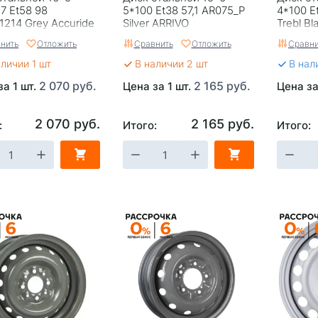
7 Et58 98
5*100 Et38 57,1 AR075_P
4*100 E
1214 Grey Accuride
Silver ARRIVO
Trebl Bl
нить
Отложить
Сравнить
Отложить
Сравни
аличии 1 шт
В наличии 2 шт
В нал
2 070 руб.
2 165 руб.
за 1 шт.
Цена за 1 шт.
Цена за
2 070 руб.
2 165 руб.
:
Итого:
Итого: