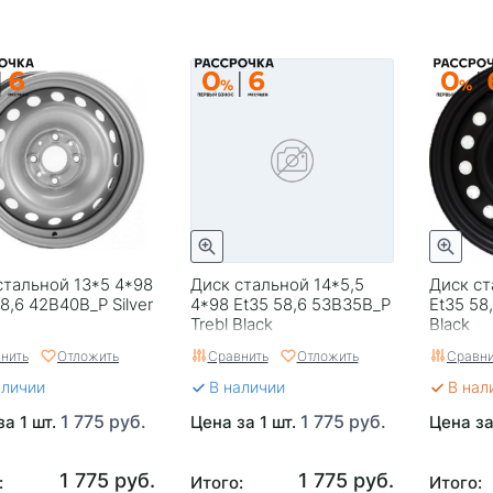
стальной 13*5 4*98
Диск стальной 14*5,5
Диск ст
8,6 42B40B_P Silver
4*98 Et35 58,6 53B35B_P
Et35 58
Trebl Black
Black
нить
Отложить
Сравнить
Отложить
Сравни
аличии
В наличии
В нал
1 775 руб.
1 775 руб.
за 1 шт.
Цена за 1 шт.
Цена за
1 775 руб.
1 775 руб.
:
Итого:
Итого: