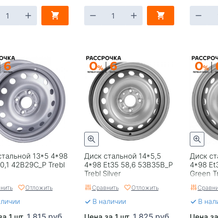
стальной 13*5 4*98
Диск стальной 14*5,5
Диск ст
0,1 42B29C_P Trebl
4*98 Et35 58,6 53B35B_P
4*98 Et
Trebl Silver
Green T
нить
Отложить
Сравнить
Отложить
Сравни
аличии
В наличии
В нал
1 815 руб.
1 825 руб.
за 1 шт.
Цена за 1 шт.
Цена за