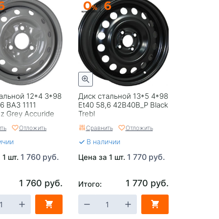
альной 12*4 3*98
Диск стальной 13*5 4*98
,6 ВАЗ 1111
Et40 58,6 42B40B_P Black
nz Grey Accuride
Trebl
ть
Отложить
Сравнить
Отложить
ичии
В наличии
1 760 руб.
1 770 руб.
 1 шт.
Цена за 1 шт.
1 760 руб.
1 770 руб.
Итого: