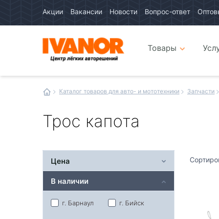
Акции
Вакансии
Новости
Вопрос-ответ
Оптов
Авто
каталог
Авто
интернет
Товары
Усл
магазин
Иванор
Каталог товаров для авто- и мототехники
Запчасти
Трос капота
Сортиро
Цена
В наличии
г. Барнаул
г. Бийск