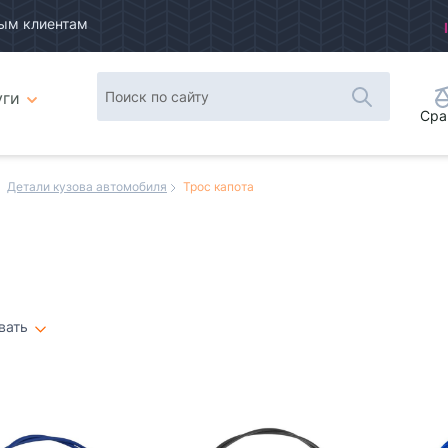
ым клиентам
уги
Сра
Детали кузова автомобиля
Трос капота
вать
Плитка
Список