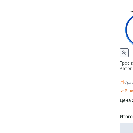
Трос 
Автоп
Срав
В н
Цена 
Итого