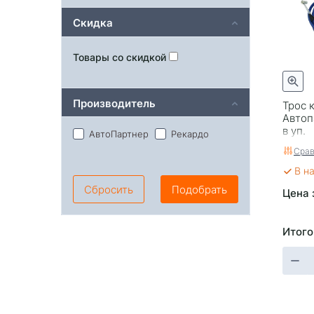
Скидка
Товары со скидкой
Производитель
Трос 
Автоп
в уп.
АвтоПартнер
Рекардо
Срав
В н
Сбросить
Подобрать
Цена 
Итого