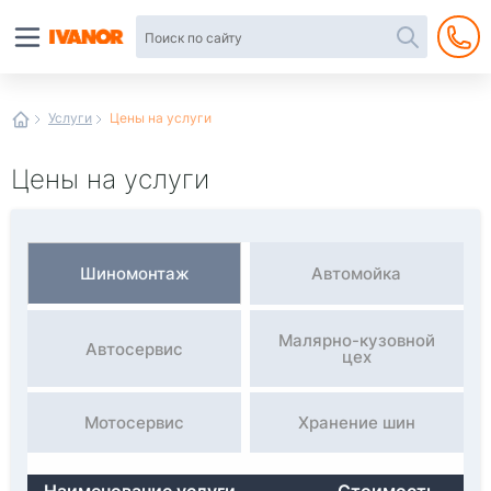
Автотовары
в
интернет-
магазине
Иванор
Услуги
Цены на услуги
Цены на услуги
Шиномонтаж
Автомойка
Малярно-кузовной
Автосервис
цех
Мотосервис
Хранение шин
Наименование услуги
Стоимость