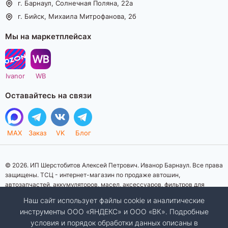
г. Барнаул, Солнечная Поляна, 22а
г. Бийск, Михаила Митрофанова, 2б
Мы на маркетплейсах
Ivanor
WB
Оставайтесь на связи
MAX
Заказ
VK
Блог
© 2026. ИП Шерстобитов Алексей Петрович. Иванор Барнаул. Все права
защищены. ТСЦ - интернет-магазин по продаже автошин,
автозапчастей, аккумуляторов, масел, аксессуаров, фильтров для
автомобилей. Данный интернет-сайт носит исключительно
Наш сайт использует файлы cookie и аналитические
информационный характер. Представленная информация о товарах, их
инструменты ООО «ЯНДЕКС» и ООО «ВК». Подробные
стоимости, характеристик, фото, наличия на складе ни при каких
условия и порядок обработки данных описаны в
условиях не является публичной офертой, определяемой положениями