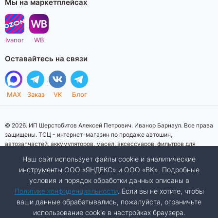
Мы на маркетплейсах
Ivanor
WB
Оставайтесь на связи
MAX
Заказ
VK
Блог
© 2026. ИП Шерстобитов Алексей Петрович. Иванор Барнаул. Все права
защищены. ТСЦ - интернет-магазин по продаже автошин,
автозапчастей, аккумуляторов, масел, аксессуаров, фильтров для
автомобилей. Данный интернет-сайт носит исключительно
Наш сайт использует файлы cookie и аналитические
информационный характер. Представленная информация о товарах, их
инструменты ООО «ЯНДЕКС» и ООО «ВК». Подробные
стоимости, характеристик, фото, наличия на складе ни при каких
условия и порядок обработки данных описаны в
условиях не является публичной офертой, определяемой положениями
Статьи 437 (2) Гражданского кодекса Российской Федерации.
Политике конфиденциальности
. Если вы не хотите, чтобы
Изображения товаров на фотографиях, представленных на сайте, могут
ваши данные обрабатывались, пожалуйста, ограничьте
отличаться от оригиналов. Копирование материалов сайта запрещено.
использование cookie в настройках браузера.