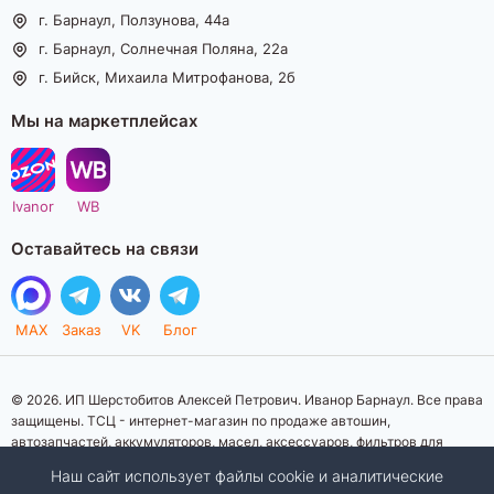
г. Барнаул, Ползунова, 44а
г. Барнаул, Солнечная Поляна, 22а
г. Бийск, Михаила Митрофанова, 2б
Мы на маркетплейсах
Ivanor
WB
Оставайтесь на связи
MAX
Заказ
VK
Блог
© 2026. ИП Шерстобитов Алексей Петрович. Иванор Барнаул. Все права
защищены. ТСЦ - интернет-магазин по продаже автошин,
автозапчастей, аккумуляторов, масел, аксессуаров, фильтров для
автомобилей. Данный интернет-сайт носит исключительно
Наш сайт использует файлы cookie и аналитические
информационный характер. Представленная информация о товарах, их