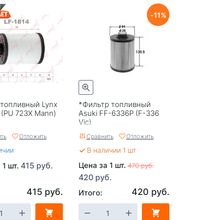
11
 топливный Lynx
*Фильтр топливный
 (PU 723X Mann)
Asuki FF-6336P (F-336
Vic)
ть
Отложить
Сравнить
Отложить
ичии
В наличии 1 шт
415 руб.
Цена за 1 шт.
 1 шт.
470 руб.
420 руб.
415 руб.
420 руб.
Итого: