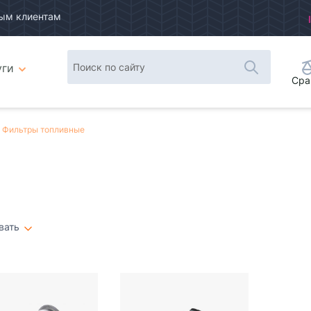
ым клиентам
уги
Сра
Фильтры топливные
вать
Плитка
Список