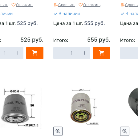
нал УАЗ) ЗМЗ-409
10230/G 5857 Fram)
нить
Отложить
Сравнить
Отложить
Сравни
аличии
В наличии
В нал
525 руб.
555 руб.
за 1 шт.
Цена за 1 шт.
Цена за
525 руб.
555 руб.
:
Итого:
Итого: