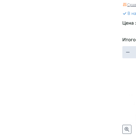
Ориги
Срав
В н
Цена 
Итого