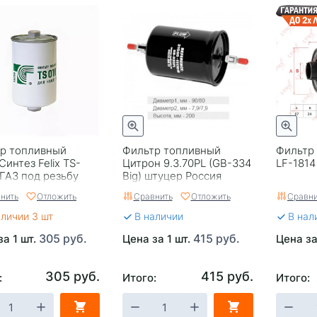
р топливный
Фильтр топливный
Фильтр
Синтез Felix TS-
Цитрон 9.3.70PL (GB-334
LF-1814
 ГАЗ под резьбу
Big) штуцер Россия
я
нить
Отложить
Сравнить
Отложить
Сравни
аличии 3 шт
В наличии
В нал
305 руб.
415 руб.
за 1 шт.
Цена за 1 шт.
Цена за
305 руб.
415 руб.
:
Итого:
Итого: