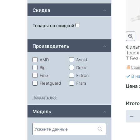
Скидка
Товары со скидкой
Производитель
Фильт
Тосол
T Без
AMD
Asuki
Срав
Big
Deko
Felix
Filtron
В н
Fleetguard
Fram
Цена 
Geely
Great Wall
Показать все
Green Filter
LYNXauto
Итого
Mahle/Knecht
Mann
Модель
Masuma
Mobis
Nissan
Nissin
Sakura
Sufix
Toyota
Vic