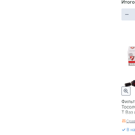
Итого
Фильт
Тосол
Т Ваз
Росси
Срав
В н