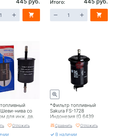
445 руб.
445 руб.
Итого:
 топливный
*Фильтр топливный
 Шеви-нива со
Sakura FS-1728
м для инж. дв.
Индонезия (G 6439
08/308 Россия
Fram/WK 563 Mann)
ть
Отложить
Сравнить
Отложить
ичии
В наличии