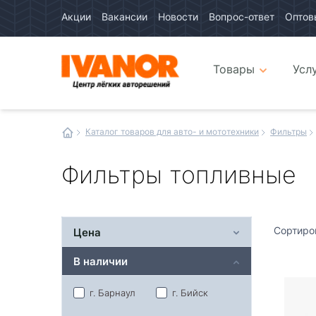
Акции
Вакансии
Новости
Вопрос-ответ
Оптов
Авто
каталог
Авто
интернет
Товары
Усл
магазин
Иванор
Каталог товаров для авто- и мототехники
Фильтры
Фильтры топливные
Сортиро
Цена
В наличии
г. Барнаул
г. Бийск