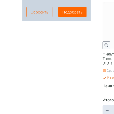
Камаз
Самара
УАЗ
Цитрон
Сбросить
Подобрать
Фильт
Тосол
010-T
Росси
Срав
В н
Цена 
Итого