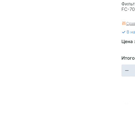
Фильт
FC-70
Срав
В н
Цена 
Итого