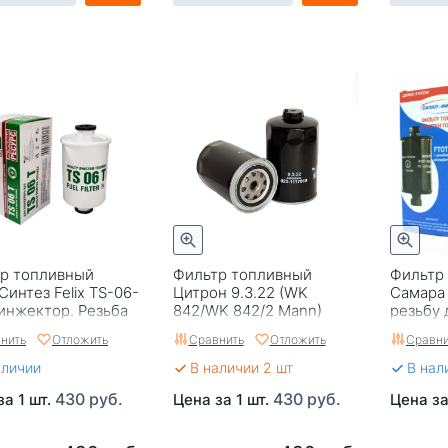
р топливный
Фильтр топливный
Фильтр
Синтез Felix TS-06-
Цитрон 9.3.22 (WK
Самара 
 инжектор. Резьба
842/WK 842/2 Mann)
резьбу 
я
ГАЗ-3309/УАЗ
ФТОТ-2
нить
Отложить
Сравнить
Отложить
Сравни
аличии
В наличии 2 шт
В нал
430 руб.
430 руб.
за 1 шт.
Цена за 1 шт.
Цена за