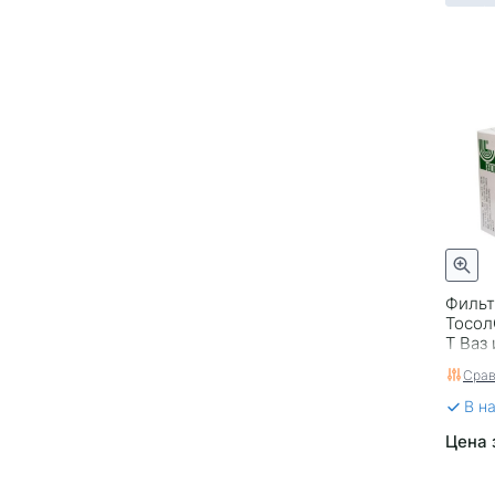
Фильт
Тосол
T Ваз
Росси
Срав
В н
Цена 