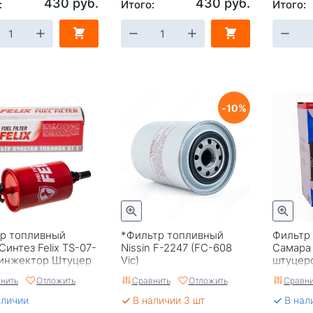
430 руб.
430 руб.
:
Итого:
Итого:
10
р топливный
*Фильтр топливный
Фильтр
Синтез Felix TS-07-
Nissin F-2247 (FC-608
Самара
 инжектор Штуцер
Vic)
штуцеро
я
ФТОТ-4
нить
Отложить
Сравнить
Отложить
Сравни
аличии
В наличии 3 шт
В нал