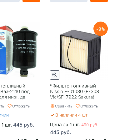
9
 топливный
*Фильтр топливный
Ваз-2110 под
Nissin F-01030 (F-308
для инж. дв.
Vic/SF-7922 Sakura)
99 Россия
ть
Отложить
Сравнить
Отложить
ичии
В наличии 4 шт
445 руб.
Цена за 1 шт.
 1 шт.
490 руб.
445 руб.