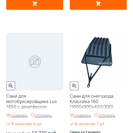
Сани для
Сани для снегохода
мотобуксировщика Lux
Классика 160
1650 с демпфером
(1600х900х420/300)
(1700х710/(500)х260)
улучшенная модель с
Сравнить
Отложить
Сравнить
Отложить
накладками
В наличии 4 шт
В наличии 1 шт
Цена за 1 компл.
14 770 руб.