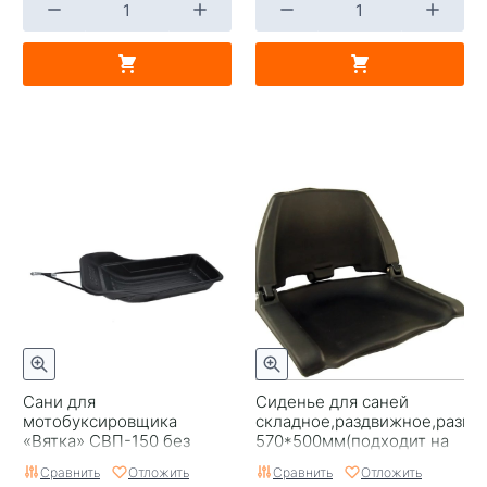
Сани для
Сиденье для саней
мотобуксировщика
складное,раздвижное,разме
«Вятка» СВП-150 без
570*500мм(подходит на
накладок
все сани,кроме СВП 220
Сравнить
Отложить
Сравнить
Отложить
Буран)