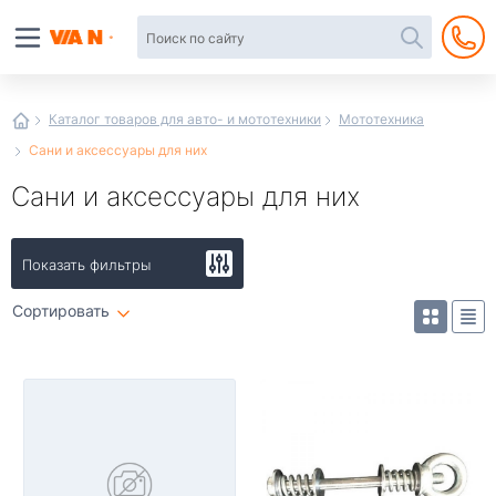
Автотовары
в
интернет-
магазине
Иванор
Каталог товаров для авто- и мототехники
Мототехника
Сани и аксессуары для них
Сани и аксессуары для них
Показать фильтры
Сортировать