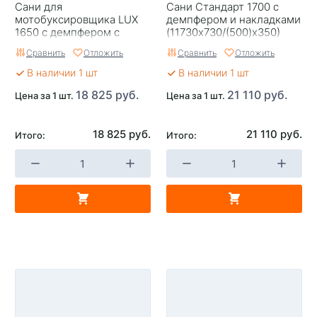
Сани для
Сани Стандарт 1700 с
мотобуксировщика LUX
демпфером и накладками
1650 с демпфером с
(11730х730/(500)х350)
накладками
Оранжевые
Сравнить
Отложить
Сравнить
Отложить
(1700х710/(500)х260)
В наличии 1 шт
В наличии 1 шт
18 825 руб.
21 110 руб.
Цена за 1 шт.
Цена за 1 шт.
18 825 руб.
21 110 руб.
Итого:
Итого: