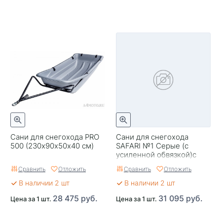
Сани для снегохода PRO
Сани для снегохода
500 (230х90х50x40 см)
SAFARI №1 Серые (с
усиленной обвязкой)с
установленными
Сравнить
Отложить
Сравнить
Отложить
накладками
В наличии 2 шт
В наличии 2 шт
28 475 руб.
31 095 руб.
Цена за 1 шт.
Цена за 1 шт.