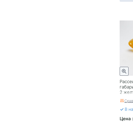
12.01
19.01.2012
19.02-12П
200.3731-00
200.3731-02
201.3731-00
201.3731-02
900411
Рассе
габар
2 жел
Срав
В н
Цена 