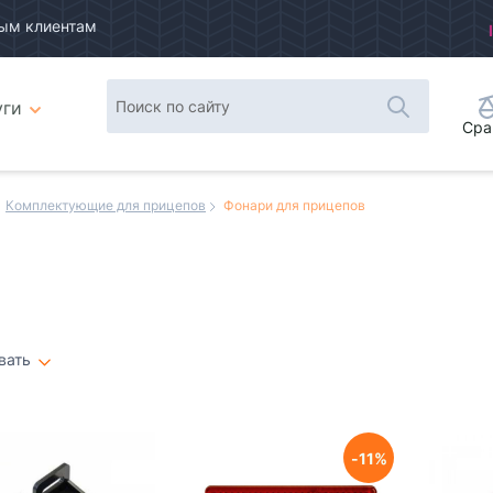
ым клиентам
уги
Сра
Комплектующие для прицепов
Фонари для прицепов
в
вать
Плитка
Список
11