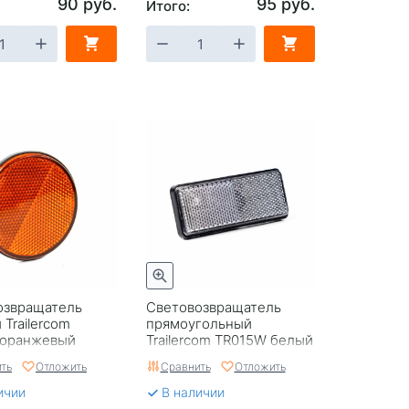
90 руб.
95 руб.
Итого:
озвращатель
Световозвращатель
 Trailercom
прямоугольный
 оранжевый
Trailercom TR015W белый
ть
Отложить
Сравнить
Отложить
ичии
В наличии