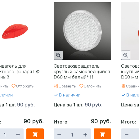
иватель для
Световозвращатель
Светов
итного фонаря ГФ
круглый самоклеящийся
круглы
сный
D60 мм белый*11
D60 мм
нить
Отложить
Сравнить
Отложить
Сравни
аличии
В наличии
В нал
90 руб.
90 руб.
за 1 шт.
Цена за 1 шт.
Цена за
90 руб.
90 руб.
:
Итого:
Итого: