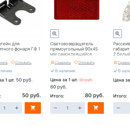
тейн для
Световозвращатель
Рассеив
итного фонаря ГФ 1
прямоугольный 90x45
габарит
мм самоклеящийся
2 белы
красный
нить
Отложить
Сравнить
Отложить
Сравни
аличии
В наличии
В нал
50 руб.
Цена за 1 шт.
за 1 шт.
Цена за
90 руб.
80 руб.
50 руб.
80 руб.
:
Итого:
Итого: