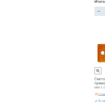
Итого
Свето
прямо
мм с 
желт
Срав
В н