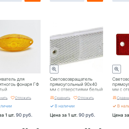
иватель для
Световозвращатель
Светов
итногоь фонаря ГФ
прямоугольный 90x40
прямоу
тый
мм с отверстиями белый
мм с о
красны
нить
Отложить
Сравнить
Отложить
Сравни
аличии
В наличии
В нал
90 руб.
90 руб.
за 1 шт.
Цена за 1 шт.
Цена за