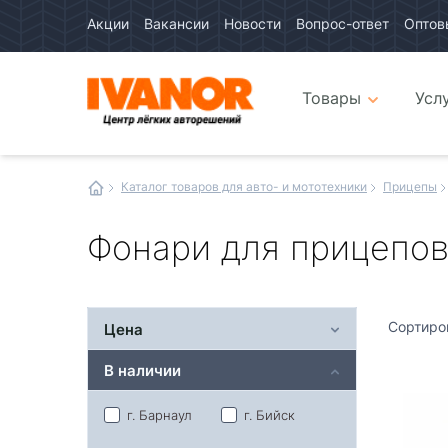
Акции
Вакансии
Новости
Вопрос-ответ
Оптов
Авто
каталог
Авто
интернет
Товары
Усл
магазин
Иванор
Каталог товаров для авто- и мототехники
Прицепы
Фонари для прицепо
Сортиро
Цена
В наличии
г. Барнаул
г. Бийск