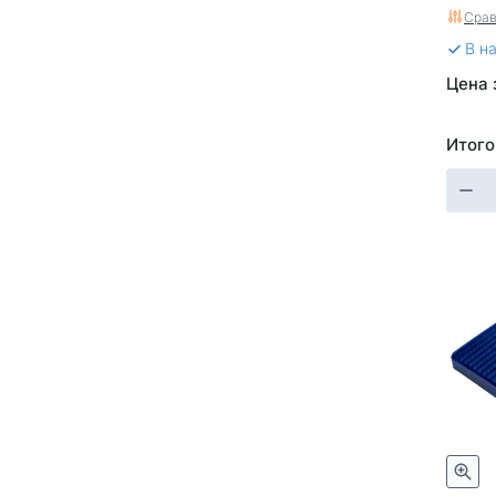
желт
Срав
В н
Цена 
Итого