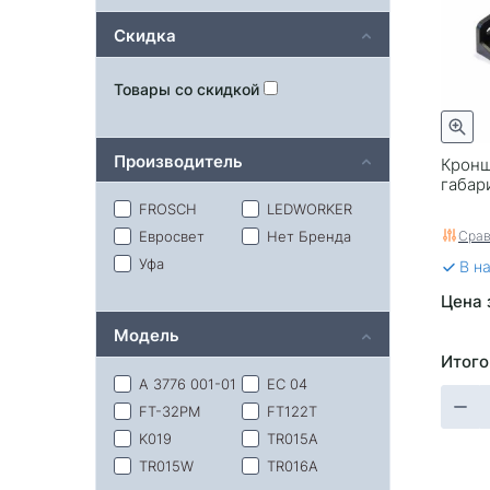
Скидка
Товары со скидкой
Производитель
Кронш
габар
FROSCH
LEDWORKER
Срав
Евросвет
Нет Бренда
Уфа
В н
Цена 
Модель
Итого
A 3776 001-01
EC 04
FT-32PM
FT122T
K019
TR015A
TR015W
TR016A