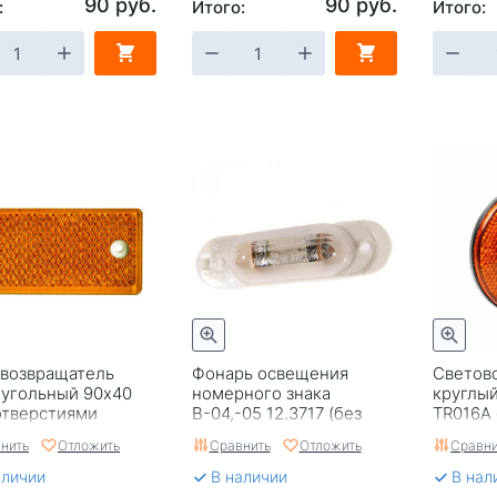
90 руб.
90 руб.
:
Итого:
Итого:
возвращатель
Фонарь освещения
Светов
угольный 90x40
номерного знака
круглый
отверстиями
В-04,-05 12.3717 (без
TR016A
ый
уплотнителя)
нить
Отложить
Сравнить
Отложить
Сравни
аличии
В наличии
В нал