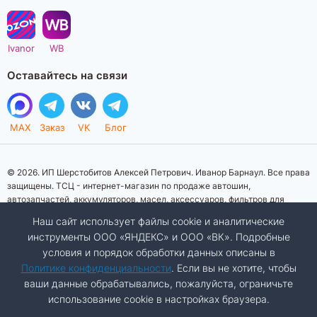
Ivanor
WB
Оставайтесь на связи
MAX
Заказ
VK
Блог
© 2026. ИП Шерстобитов Алексей Петрович. Иванор Барнаул. Все права
защищены. ТСЦ - интернет-магазин по продаже автошин,
автозапчастей, аккумуляторов, масел, аксессуаров, фильтров для
автомобилей. Данный интернет-сайт носит исключительно
Наш сайт использует файлы cookie и аналитические
информационный характер. Представленная информация о товарах, их
инструменты ООО «ЯНДЕКС» и ООО «ВК». Подробные
стоимости, характеристик, фото, наличия на складе ни при каких
условия и порядок обработки данных описаны в
условиях не является публичной офертой, определяемой положениями
Статьи 437 (2) Гражданского кодекса Российской Федерации.
Политике конфиденциальности
. Если вы не хотите, чтобы
Изображения товаров на фотографиях, представленных на сайте, могут
ваши данные обрабатывались, пожалуйста, ограничьте
отличаться от оригиналов. Копирование материалов сайта запрещено.
использование cookie в настройках браузера.