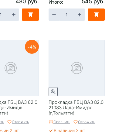
480 руб.
545 руб.
Итого:
4
ка ГБЦ ВАЗ 82,0
Прокладка ГБЦ ВАЗ 82,0
ада-Имидж
21083 Лада-Имидж
тти)
(г,Тольятти)
ть
Отложить
Сравнить
Отложить
ичии 2 шт
В наличии 3 шт