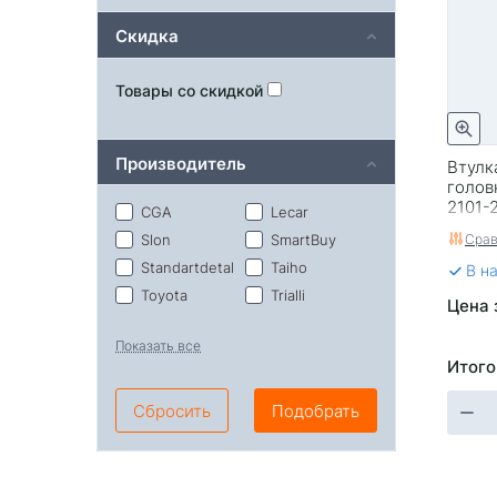
Скидка
Товары со скидкой
Производитель
Втулк
голов
2101-
CGA
Lecar
Срав
Slon
SmartBuy
Standartdetal
Taiho
В н
Toyota
Trialli
Цена 
Ваз
ВолгаАвтоПром
Показать все
РЗИ
Ростов
Итого
Тольятти
Сбросить
Подобрать