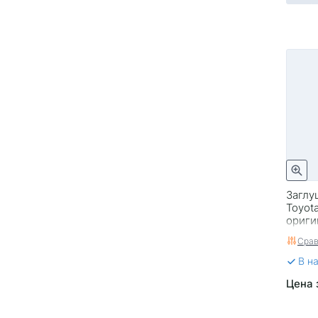
Заглу
Toyot
ориги
Срав
В н
Цена 