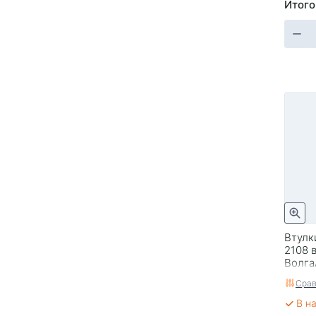
Итого
Втулк
2108 
Волг
Срав
В н