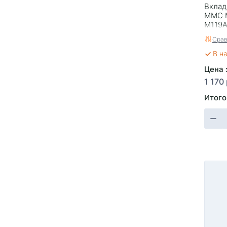
Вклад
MMC M
M119A
Срав
В н
Цена 
1 170
Итого