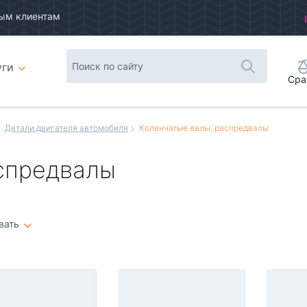
ым клиентам
уги
Сра
Детали двигателя автомобиля
Коленчатые валы, распредвалы
спредвалы
вать
Плитка
Список