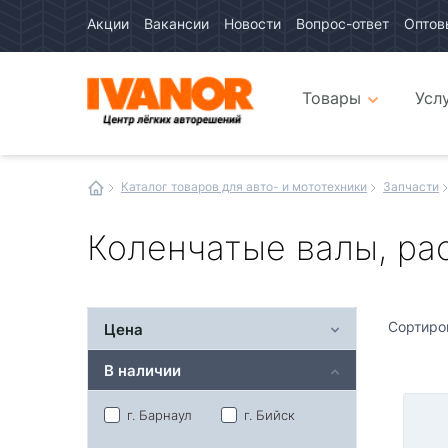
Акции
Вакансии
Новости
Вопрос-ответ
Оптов
Авто
каталог
Авто
интернет
Товары
Усл
магазин
Иванор
Каталог товаров для авто- и мототехники
Запчасти
Коленчатые валы, ра
Сортиро
Цена
В наличии
г. Барнаул
г. Бийск