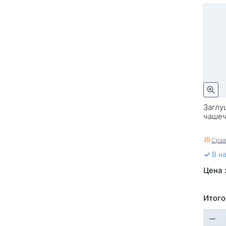
Заглу
чашеч
Срав
В н
Цена 
Итого