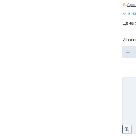
Срав
В н
Цена 
Итого