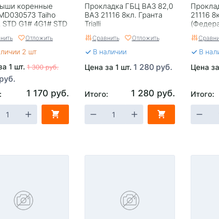
ыши коренные
Прокладка ГБЦ ВАЗ 82,0
Проклад
D030573 Taiho
ВАЗ 21116 8кл. Гранта
21116 8
 STD G1# 4G1# STD
Trialli
(Федер
нить
Отложить
Сравнить
Отложить
Сравни
аличии 2 шт
В наличии
В нал
за 1 шт.
1 280 руб.
Цена за 1 шт.
Цена за
1 300 руб.
 руб.
1 170 руб.
1 280 руб.
:
Итого:
Итого: