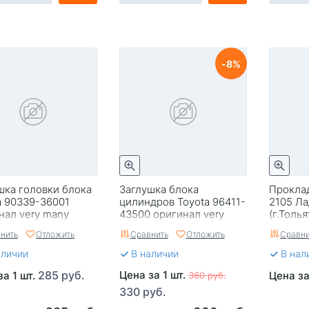
8
шка головки блока
Заглушка блока
Проклад
a 90339-36001
цилиндров Toyota 96411-
2105 Л
нал very many
43500 оригинал very
(г.Толья
many
нить
Отложить
Сравнить
Отложить
Сравни
аличии
В наличии
В нал
285 руб.
Цена за 1 шт.
за 1 шт.
Цена за
360 руб.
330 руб.