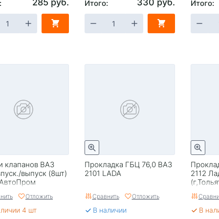
285 руб.
330 руб.
:
Итого:
Итого:
и клапанов ВАЗ
Прокладка ГБЦ 76,0 ВАЗ
Проклад
впуск./выпуск (8шт)
2101 LADA
2112 Л
аАвтоПром
(г,Толья
нить
Отложить
Сравнить
Отложить
Сравни
аличии 4 шт
В наличии
В нал