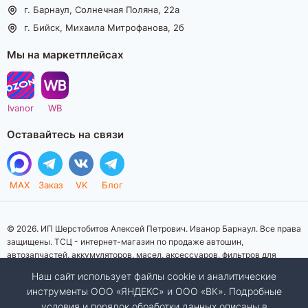
г. Барнаул, Солнечная Поляна, 22а
г. Бийск, Михаила Митрофанова, 2б
Мы на маркетплейсах
Ivanor
WB
Оставайтесь на связи
MAX
Заказ
VK
Блог
© 2026. ИП Шерстобитов Алексей Петрович. Иванор Барнаул. Все права
защищены. ТСЦ - интернет-магазин по продаже автошин,
автозапчастей, аккумуляторов, масел, аксессуаров, фильтров для
автомобилей. Данный интернет-сайт носит исключительно
Наш сайт использует файлы cookie и аналитические
информационный характер. Представленная информация о товарах, их
инструменты ООО «ЯНДЕКС» и ООО «ВК». Подробные
стоимости, характеристик, фото, наличия на складе ни при каких
условия и порядок обработки данных описаны в
условиях не является публичной офертой, определяемой положениями