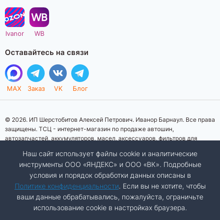
Ivanor
WB
Оставайтесь на связи
MAX
Заказ
VK
Блог
© 2026. ИП Шерстобитов Алексей Петрович. Иванор Барнаул. Все права
защищены. ТСЦ - интернет-магазин по продаже автошин,
автозапчастей, аккумуляторов, масел, аксессуаров, фильтров для
автомобилей. Данный интернет-сайт носит исключительно
Наш сайт использует файлы cookie и аналитические
информационный характер. Представленная информация о товарах, их
инструменты ООО «ЯНДЕКС» и ООО «ВК». Подробные
стоимости, характеристик, фото, наличия на складе ни при каких
условия и порядок обработки данных описаны в
условиях не является публичной офертой, определяемой положениями
Статьи 437 (2) Гражданского кодекса Российской Федерации.
Политике конфиденциальности
. Если вы не хотите, чтобы
Изображения товаров на фотографиях, представленных на сайте, могут
ваши данные обрабатывались, пожалуйста, ограничьте
отличаться от оригиналов. Копирование материалов сайта запрещено.
использование cookie в настройках браузера.