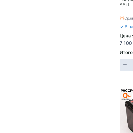
А/ч L
Срав
В н
Цена 
7 100
Итого