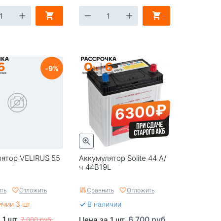
9
6300₽
ятор VELIRUS 55
Аккумулятор Solite 44 А/
ч 44B19L
ть
Отложить
Сравнить
Отложить
ичии 3 шт
В наличии
 1 шт.
6 700 руб.
Цена за 1 шт.
7 000 руб.