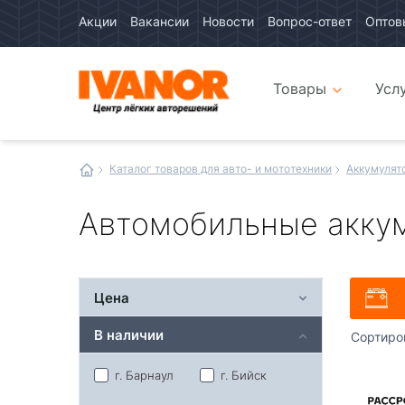
Акции
Вакансии
Новости
Вопрос-ответ
Оптов
Авто
каталог
Авто
интернет
Товары
Усл
магазин
Иванор
Каталог товаров для авто- и мототехники
Аккумулят
Автомобильные аккум
Цена
В наличии
Сортиро
г. Барнаул
г. Бийск