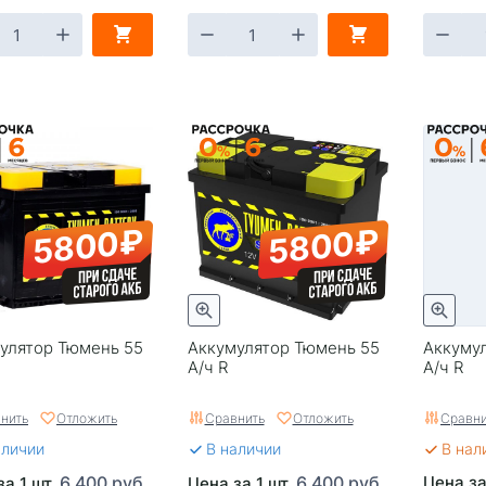
5800₽
5800₽
улятор Тюмень 55
Аккумулятор Тюмень 55
Аккумул
А/ч R
А/ч R
нить
Отложить
Сравнить
Отложить
Сравни
аличии
В наличии
В нал
6 400 руб.
6 400 руб.
Цена за
за 1 шт.
Цена за 1 шт.