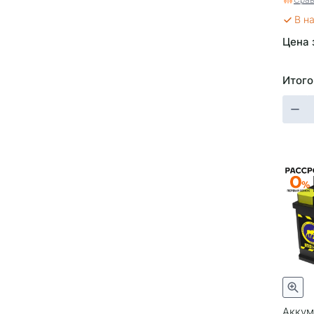
1350
В н
Цена 
Итого
Аккум