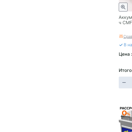
Аккуму
ч CM
Срав
В н
Цена 
Итого