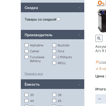
Скидка
Товары со скидкой
Производитель
Alphaline
Bushido
Аккум
А/ч R 
Camel
Fora
Furukawa
LYNXauto
Battery
Срав
MOLL
В н
Oursun
Solite
Показать все
Stalwart
Super Nova
Цена 
Tab
Topla
Ёмкость
Tumen
Velirus
Итого
Volat
Автофан
35
38
Аком
Тюмень
44
45