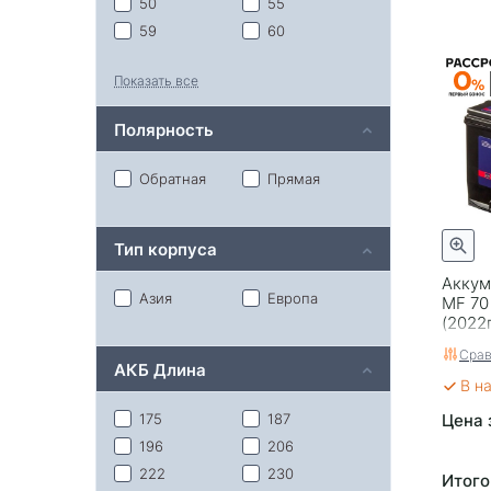
50
55
59
60
62
64
Показать все
65
68
70
74
Полярность
75
77
80
85
Обратная
Прямая
90
95
100
110
Тип корпуса
115
132
190
220
Аккум
Азия
Европа
MF 70
(2022
Срав
АКБ Длина
В н
Цена 
175
187
196
206
222
230
Итого