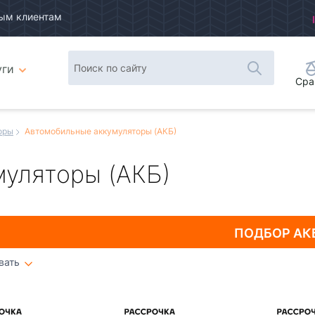
ым клиентам
уги
Сра
оры
Автомобильные аккумуляторы (АКБ)
уляторы (АКБ)
ПОДБОР
АК
вать
Плитка
Список