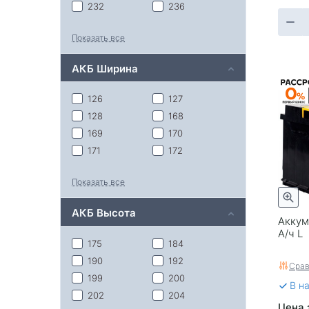
232
236
237
242
Показать все
257
259
260
275
АКБ Ширина
277
278
301
304
126
127
306
315
128
168
352
353
169
170
403
513
171
172
518
173
174
Показать все
175
180
224
225
АКБ Высота
228
Аккум
А/ч L
175
184
190
192
Срав
199
200
В н
202
204
Цена 