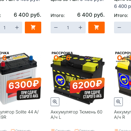
6 400 р
6 400 руб.
6 400 руб.
:
Итого:
Итого:
6300₽
6200₽
лятор Solite 44 А/
Аккумулятор Тюмень 60
Аккуму
19R
А/ч L
А/ч R
нить
Отложить
Сравнить
Отложить
Сравни