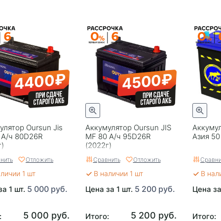
4400₽
4500₽
улятор Oursun Jis
Аккумулятор Oursun JIS
Аккуму
 А/ч 80D26R
MF 80 А/ч 95D26R
Азия 50
г)
(2022г)
нить
Отложить
Сравнить
Отложить
Сравни
аличии 1 шт
В наличии 1 шт
В нал
5 000 руб.
5 200 руб.
за 1 шт.
Цена за 1 шт.
Цена за
5 000 руб.
5 200 руб.
:
Итого:
Итого: