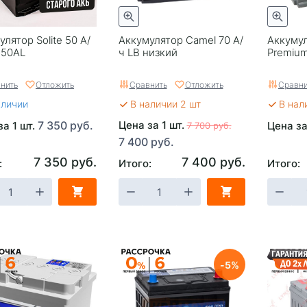
лятор Solite 50 А/
Аккумулятор Camel 70 А/
Аккумул
F50AL
ч LB низкий
Premium
нить
Отложить
Сравнить
Отложить
Сравни
аличии
В наличии 2 шт
В нал
7 350 руб.
Цена за 1 шт.
за 1 шт.
Цена за
7 700 руб.
7 400 руб.
7 350 руб.
7 400 руб.
:
Итого:
Итого:
5