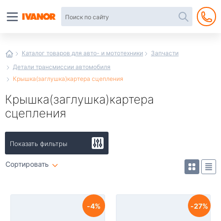
Автотовары
в
интернет-
магазине
Иванор
Каталог товаров для авто- и мототехники
Запчасти
Детали трансмиссии автомобиля
Крышка(заглушка)картера сцепления
Крышка(заглушка)картера
сцепления
Показать фильтры
Сортировать
4
27