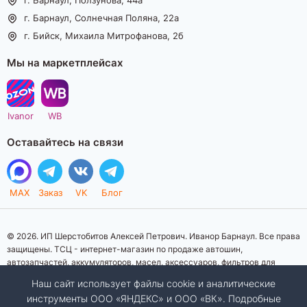
г. Барнаул, Солнечная Поляна, 22а
г. Бийск, Михаила Митрофанова, 2б
Мы на маркетплейсах
Ivanor
WB
Оставайтесь на связи
MAX
Заказ
VK
Блог
© 2026. ИП Шерстобитов Алексей Петрович. Иванор Барнаул. Все права
защищены. ТСЦ - интернет-магазин по продаже автошин,
автозапчастей, аккумуляторов, масел, аксессуаров, фильтров для
автомобилей. Данный интернет-сайт носит исключительно
Наш сайт использует файлы cookie и аналитические
информационный характер. Представленная информация о товарах, их
инструменты ООО «ЯНДЕКС» и ООО «ВК». Подробные
стоимости, характеристик, фото, наличия на складе ни при каких