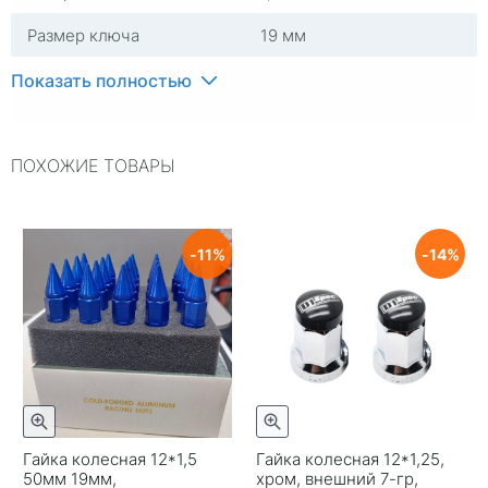
Размер ключа
19 мм
Общая длина
21 мм
Показать полностью
Длина резьбы
32 мм
ПОХОЖИЕ ТОВАРЫ
Гарантия
2 недели
Цвет
Серый
Материал
Сталь
11
14
Диаметр, мм
19
Гайка колесная 12*1,5
Гайка колесная 12*1,25,
50мм 19мм,
хром, внешний 7-гр,