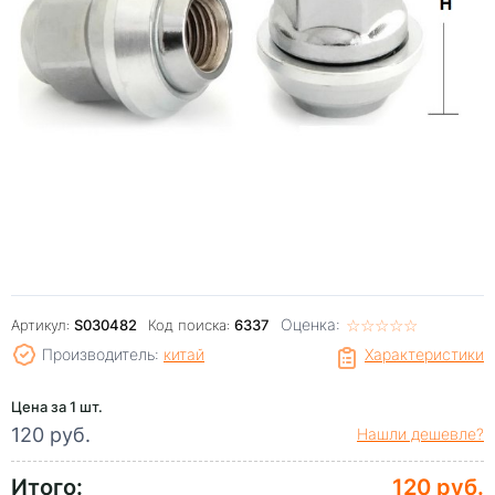
Оценка:
☆
★
☆
★
☆
★
☆
★
☆
★
Артикул:
S030482
Код поиска:
6337
Производитель:
китай
Характеристики
Цена за 1 шт.
120 руб.
Нашли дешевле?
Итого:
120 руб.