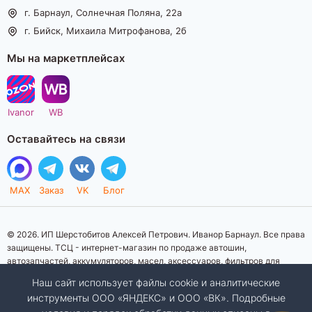
г. Барнаул, Солнечная Поляна, 22а
г. Бийск, Михаила Митрофанова, 2б
Мы на маркетплейсах
Ivanor
WB
Оставайтесь на связи
MAX
Заказ
VK
Блог
© 2026. ИП Шерстобитов Алексей Петрович. Иванор Барнаул. Все права
защищены. ТСЦ - интернет-магазин по продаже автошин,
автозапчастей, аккумуляторов, масел, аксессуаров, фильтров для
автомобилей. Данный интернет-сайт носит исключительно
Наш сайт использует файлы cookie и аналитические
информационный характер. Представленная информация о товарах, их
инструменты ООО «ЯНДЕКС» и ООО «ВК». Подробные
стоимости, характеристик, фото, наличия на складе ни при каких