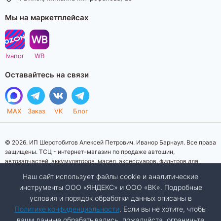
Мы на маркетплейсах
Ivanor
WB
Оставайтесь на связи
MAX
Заказ
VK
Блог
© 2026. ИП Шерстобитов Алексей Петрович. Иванор Барнаул. Все права
защищены. ТСЦ - интернет-магазин по продаже автошин,
автозапчастей, аккумуляторов, масел, аксессуаров, фильтров для
автомобилей. Данный интернет-сайт носит исключительно
Наш сайт использует файлы cookie и аналитические
информационный характер. Представленная информация о товарах, их
инструменты ООО «ЯНДЕКС» и ООО «ВК». Подробные
стоимости, характеристик, фото, наличия на складе ни при каких
условия и порядок обработки данных описаны в
условиях не является публичной офертой, определяемой положениями
Статьи 437 (2) Гражданского кодекса Российской Федерации.
Политике конфиденциальности
. Если вы не хотите, чтобы
Изображения товаров на фотографиях, представленных на сайте, могут
ваши данные обрабатывались, пожалуйста, ограничьте