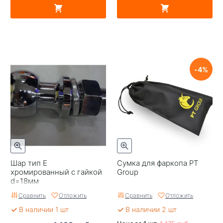
4
Шар тип E
Сумка для фаркопа PT
хромированный с гайкой
Group
d=18мм
Сравнить
Отложить
Сравнить
Отложить
В наличии 1 шт
В наличии 2 шт