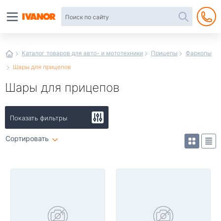
Автотовары
в
интернет-
магазине
Иванор
Каталог товаров для авто- и мототехники
Прицепы
Фаркопы
Шары для прицепов
Шары для прицепов
Показать фильтры
Сортировать