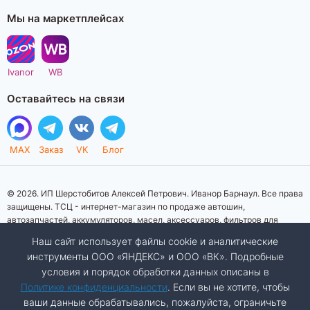
Мы на маркетплейсах
Ivanor
WB
Оставайтесь на связи
MAX
Заказ
VK
Блог
© 2026. ИП Шерстобитов Алексей Петрович. Иванор Барнаул. Все права
защищены. ТСЦ - интернет-магазин по продаже автошин,
автозапчастей, аккумуляторов, масел, аксессуаров, фильтров для
автомобилей. Данный интернет-сайт носит исключительно
Наш сайт использует файлы cookie и аналитические
информационный характер. Представленная информация о товарах, их
инструменты ООО «ЯНДЕКС» и ООО «ВК». Подробные
стоимости, характеристик, фото, наличия на складе ни при каких
условия и порядок обработки данных описаны в
условиях не является публичной офертой, определяемой положениями
Статьи 437 (2) Гражданского кодекса Российской Федерации.
Политике конфиденциальности
. Если вы не хотите, чтобы
Изображения товаров на фотографиях, представленных на сайте, могут
ваши данные обрабатывались, пожалуйста, ограничьте