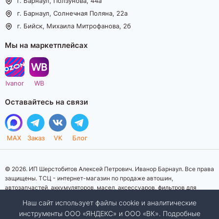
г. Барнаул, Ползунова, 44а
г. Барнаул, Солнечная Поляна, 22а
г. Бийск, Михаила Митрофанова, 2б
Мы на маркетплейсах
Ivanor
WB
Оставайтесь на связи
MAX
Заказ
VK
Блог
© 2026. ИП Шерстобитов Алексей Петрович. Иванор Барнаул. Все права
защищены. ТСЦ - интернет-магазин по продаже автошин,
автозапчастей, аккумуляторов, масел, аксессуаров, фильтров для
автомобилей. Данный интернет-сайт носит исключительно
Наш сайт использует файлы cookie и аналитические
информационный характер. Представленная информация о товарах, их
инструменты ООО «ЯНДЕКС» и ООО «ВК». Подробные
стоимости, характеристик, фото, наличия на складе ни при каких