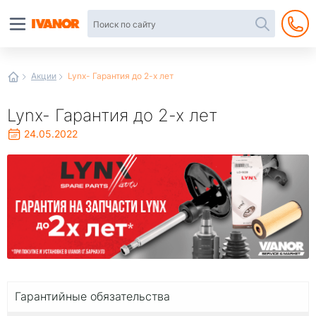
Автотовары
в
интернет-
магазине
Иванор
Акции
Lynx- Гарантия до 2-х лет
Lynx- Гарантия до 2-х лет
24.05.2022
Гарантийные обязательства