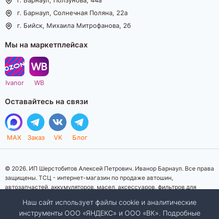
г. Барнаул, Солнечная Поляна, 22а
г. Бийск, Михаила Митрофанова, 2б
Мы на маркетплейсах
Ivanor
WB
Оставайтесь на связи
MAX
Заказ
VK
Блог
© 2026. ИП Шерстобитов Алексей Петрович. Иванор Барнаул. Все права
защищены. ТСЦ - интернет-магазин по продаже автошин,
автозапчастей, аккумуляторов, масел, аксессуаров, фильтров для
автомобилей. Данный интернет-сайт носит исключительно
Наш сайт использует файлы cookie и аналитические
информационный характер. Представленная информация о товарах, их
инструменты ООО «ЯНДЕКС» и ООО «ВК». Подробные
стоимости, характеристик, фото, наличия на складе ни при каких