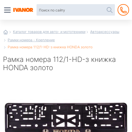
Автотовары
в
интернет-
магазине
Иванор
Каталог товаров для авто- и мототехники
Автоаксессуары
Рамки номера - Крепление
Рамка номера 112/1-HD-з книжка HONDA золото
Рамка номера 112/1-HD-з книжка
HONDA золото