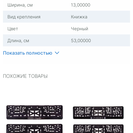
Ширина, см
13,00000
Вид крепления
Книжка
Цвет
Черный
Длина, см
53,00000
Место крепления
Передний бампер;
Показать полностью
задний бампер
Группа
Рамка номера
ПОХОЖИЕ ТОВАРЫ
Материал
abs-пластик
Страна изготовителя
Россия
Комплектация
Рамка для номера