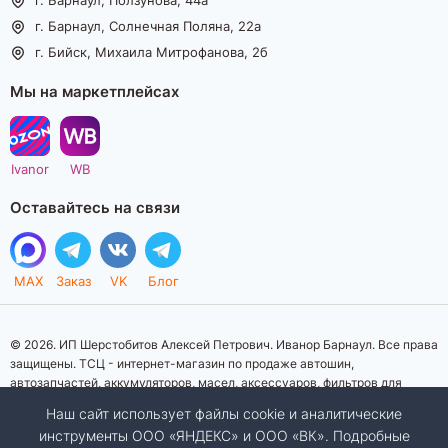
г. Барнаул, Солнечная Поляна, 22а
г. Бийск, Михаила Митрофанова, 2б
Мы на маркетплейсах
Ivanor
WB
Оставайтесь на связи
MAX
Заказ
VK
Блог
© 2026. ИП Шерстобитов Алексей Петрович. Иванор Барнаул. Все права
защищены. ТСЦ - интернет-магазин по продаже автошин,
автозапчастей, аккумуляторов, масел, аксессуаров, фильтров для
автомобилей. Данный интернет-сайт носит исключительно
Наш сайт использует файлы cookie и аналитические
информационный характер. Представленная информация о товарах, их
инструменты ООО «ЯНДЕКС» и ООО «ВК». Подробные
стоимости, характеристик, фото, наличия на складе ни при каких