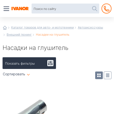
Автотовары
в
интернет-
магазине
Иванор
Каталог товаров для авто- и мототехники
Автоаксессуары
Внешний тюнинг
Насадки на глушитель
Насадки на глушитель
Показать фильтры
Сортировать